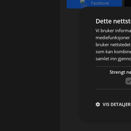
Facebook
Dette netts
Vi bruker informa
mediefunksjoner o
bruker nettstedet
som kan kombiner
samlet inn gjenn
Strengt n
VIS DETALJER