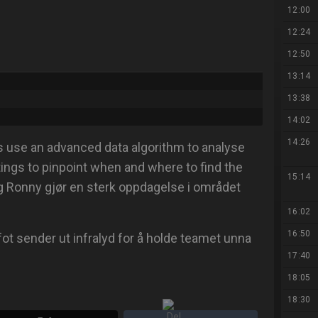
12:00
12:24
12:50
13:14
13:38
14:02
14:26
rs use an advanced data algorithm to analyse
tings to pinpoint when and where to find the
15:14
og Ronny gjør en sterk oppdagelse i området
16:02
16:50
ot sender ut infralyd for å holde teamet unna
17:40
18:05
18:30