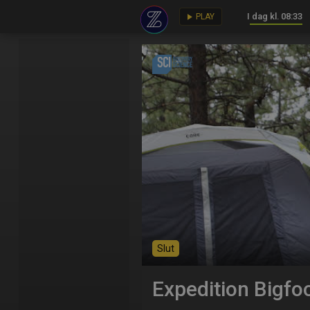
I dag kl. 08:33
key
play_arrow
PLAY
Slut
Expedition Bigfo