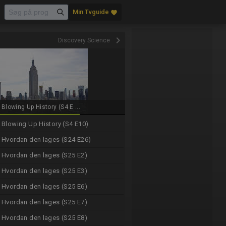
Min Tvguide
favorite
keyboard_arrow_right
Discovery Science
Blowing Up History (S4 E ...
Blowing Up History (S4 E10)
Hvordan den lages (S24 E26)
Hvordan den lages (S25 E2)
Hvordan den lages (S25 E3)
Hvordan den lages (S25 E6)
Hvordan den lages (S25 E7)
Hvordan den lages (S25 E8)