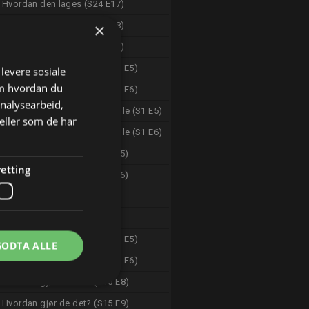
Hvordan den lages (S24 E17)
×
Hvordan den lages (S24 E18)
Hvordan den lages (S24 E19)
Paranormal Declassified (S1 E5)
 levere sosiale
om hvordan du
Paranormal Declassified (S1 E6)
analysearbeid,
Curse of the Bermuda Triangle (S1 E5)
eller som de har
Curse of the Bermuda Triangle (S1 E6)
In Search Of Monsters (S1 E5)
etting
In Search Of Monsters (S1 E6)
Expedition X (S1 E1)
Expedition X (S1 E2)
Paranormal Declassified (S1 E5)
GODTA ALLE
Paranormal Declassified (S1 E6)
Hvordan gjør de det? (S15 E8)
Hvordan gjør de det? (S15 E9)