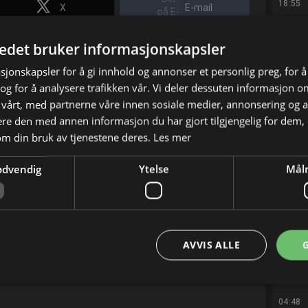
18:55
X
E-mail
19:20
tedet bruker informasjonskapsler
19:45
20:10
sjonskapsler for å gi innhold og annonser et personlig preg, for å
g for å analysere trafikken vår. Vi deler dessuten informasjon 
21:00
 vårt, med partnerne våre innen sosiale medier, annonsering og 
21:50
e den med annen informasjon du har gjort tilgjengelig for dem, 
22:40
om din bruk av tjenestene deres.
Les mer
23:30
ødvendig
Ytelse
Målr
00:20
01:10
02:00
02:48
AVVIS ALLE
03:36
04:24
04:48