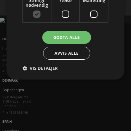
Strengt
Ytelse
Målretting
nødvendig
GODTA ALLE
HEAD OFFICE
London
AVVIS ALLE
52 Brook Street
W1K 5DS London
United Kingdom
VIS DETALJER
P: +44 203 608 8181
DENMARK
Copenhagen
Ny Østergade 20
1101 København K
Danmark
P: +45 3698 8480
SPAIN