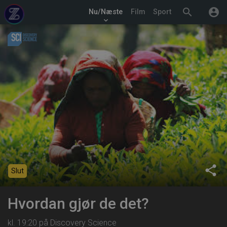
search
account_circle
Nu/Næste
Film
Sport
keyboard_arrow_down
share
Slut
Hvordan gjør de det?
kl. 19:20 på Discovery Science