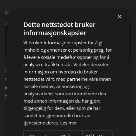
Episode 4
×
Dette nettstedet bruker
Broadcast info
Udgivet:
2016
informasjonskapsler
Original
How Do They Do It?
Vi bruker informasjonskapsler for å gi
title:
innhold og annonser et personlig preg, for
Episode:
Helmets, Tea, District Heating
å levere sosiale mediefunksjoner og for å
Genre:
Serie, Underholdning
analysere trafikken vår. Vi deler dessuten
Hvordan høster man inn og behandler verdens
informasjon om hvordan du bruker
nettstedet vårt, med partnerne våre innen
dyreste te? Hvordan klarer kraftverket Siekierki i
sosiale medier, annonsering og
Warszawa å skaffe varme til halvparten av
analysearbeid, som kan kombinere den
hjemmene i byen?
med annen informasjon du har gjort
tilgjengelig for dem, eller som de har
Del på
samlet inn gjennom din bruk av
tjenestene deres.
Les mer
Facebook
X
E-mail