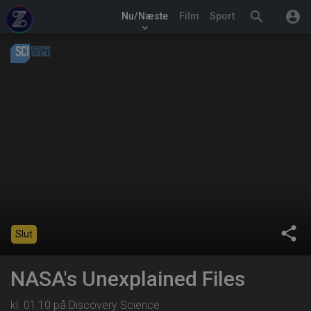
search
account_circle
Nu/Næste
Film
Sport
keyboard_arrow_down
share
Slut
NASA's Unexplained Files
kl. 01:10 på Discovery Science