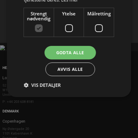
Del på
Strengt
Ytelse
Målretting
nødvendig
Facebook
X
E-mail
GODTA ALLE
HEAD OFFICE
AVVIS ALLE
London
VIS DETALJER
52 Brook Street
W1K 5DS London
United Kingdom
P: +44 203 608 8181
DENMARK
Copenhagen
Ny Østergade 20
1101 København K