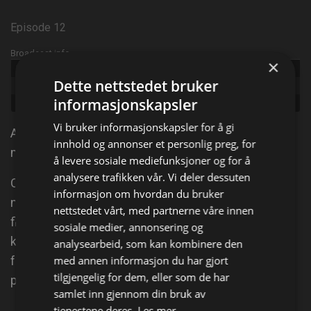
Episode 12
Broadcast info
×
Udgivet:
2016
Dette nettstedet bruker
Episode:
Secret Aliens
informasjonskapsler
Genre:
Dokumentar
Vi bruker informasjonskapsler for å gi
Astronautene evakueres når det oppdages at et
innhold og annonser et personlig preg, for
mystisk objekt styrter mot romstasjonen.
å levere sosiale mediefunksjoner og for å
analysere trafikken vår. Vi deler dessuten
Og en hemmelig agent går undercover for å få tak i
informasjon om hvordan du bruker
noen savnede månesteiner. Idag: Utallige, mystiske
nettstedet vårt, med partnerne våre innen
flyvende objekter har blitt fanget opp av NASAs
sosiale medier, annonsering og
kameraer. I intervjuer utforsker astronauter og
analysearbeid, som kan kombinere den
forskere ideen om at det kan finnes liv utenfor vår
med annen informasjon du har gjort
tilgjengelig for dem, eller som de har
planet.
samlet inn gjennom din bruk av
tjenestene deres.
Les mer