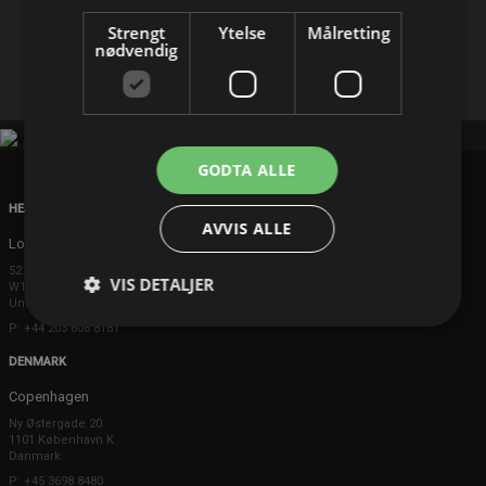
Strengt
Ytelse
Målretting
nødvendig
Facebook
X
E-mail
GODTA ALLE
HEAD OFFICE
AVVIS ALLE
London
52 Brook Street
VIS DETALJER
W1K 5DS London
United Kingdom
P: +44 203 608 8181
DENMARK
Copenhagen
Ny Østergade 20
1101 København K
Danmark
P: +45 3698 8480