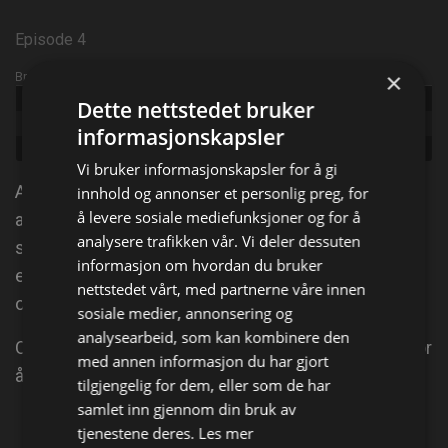
Episode 4
×
Broadcast info
Udgivet:
2019
Dette nettstedet bruker
Episode:
Red Eyes At Night
informasjonskapsler
Genre:
Dokumentar
Vi bruker informasjonskapsler for å gi
An elite team of investigators use an advanced data
innhold og annonser et personlig preg, for
å levere sosiale mediefunksjoner og for å
algorithm to analyse five decades of Bigfoot
analysere trafikken vår. Vi deler dessuten
sightings to pinpoint when and where to find the
informasjon om hvordan du bruker
elusive beast. Idag: Mireya og Ronny gjør en sterk
nettstedet vårt, med partnerne våre innen
oppdagelse i området rundt hulen.
sosiale medier, annonsering og
analysearbeid, som kan kombinere den
Og Bruce mistenker at Storefot sender ut infralyd for
med annen informasjon du har gjort
å holde teamet unna territoriet dens.
tilgjengelig for dem, eller som de har
samlet inn gjennom din bruk av
Del på
tjenestene deres.
Les mer