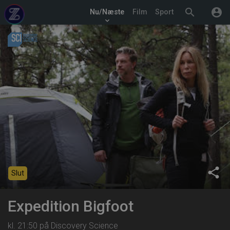
search
account_circle
Nu/Næste
Film
Sport
keyboard_arrow_down
share
Slut
Expedition Bigfoot
kl. 21:50 på Discovery Science