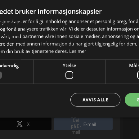
tedet bruker informasjonskapsler
sjonskapsler for å gi innhold og annonser et personlig preg, for å
g for å analysere trafikken vår. Vi deler dessuten informasjon 
 vårt, med partnerne våre innen sosiale medier, annonsering og 
e den med annen informasjon du har gjort tilgjengelig for dem, 
om din bruk av tjenestene deres.
Les mer
ødvendig
Ytelse
Målr
ardi Gras-opptoget i New Orleans? Hvordan
er i, strekker og drar sukker for å lage
AVVIS ALLE
X
E-mail