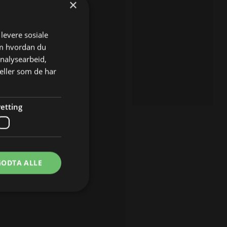
×
 levere sosiale
om hvordan du
analysearbeid,
eller som de har
etting
GODTA ALLE