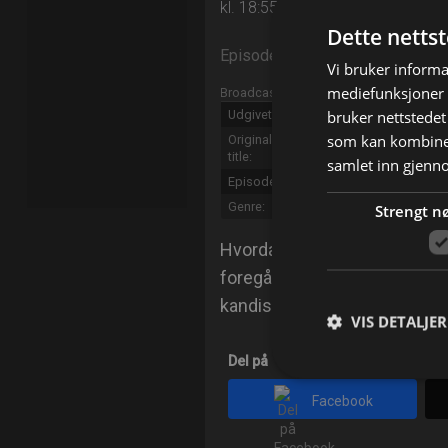
kl. 18:55 på Discovery Science
Dette netts
Episode 3
Vi bruker informa
mediefunksjoner o
Broadcast info
bruker nettstedet
Udgivet:
2016
som kan kombiner
Original
How Do They Do It?
title:
samlet inn gjenn
Episode:
Mardi Gras
Genre:
Serie, Underholdning
Strengt n
Hvordan bygges vogner til M
foregår prosessen der man rør
kandissukker?
VIS DETALJER
Del på
Facebook