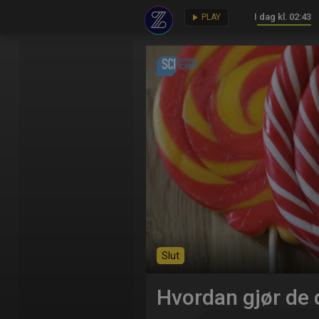
I dag kl. 02:43
key
play_arrow
PLAY
Slut
Hvordan gjør de 