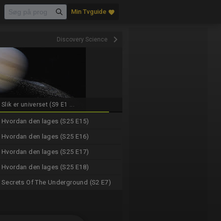
Min Tvguide
favorite
keyboard_arrow_right
Discovery Science
Slik er universet (S9 E1 ...
Hvordan den lages (S25 E15)
Hvordan den lages (S25 E16)
Hvordan den lages (S25 E17)
Hvordan den lages (S25 E18)
Secrets Of The Underground (S2 E7)