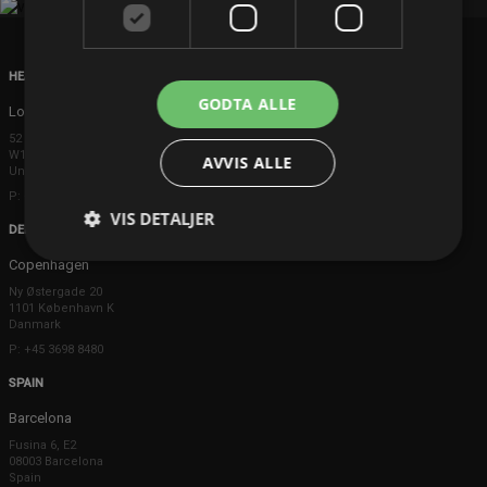
HEAD OFFICE
GODTA ALLE
London
52 Brook Street
W1K 5DS London
AVVIS ALLE
United Kingdom
P: +44 203 608 8181
VIS DETALJER
DENMARK
Copenhagen
Ny Østergade 20
1101 København K
Danmark
P: +45 3698 8480
SPAIN
Barcelona
Fusina 6, E2
08003 Barcelona
Spain