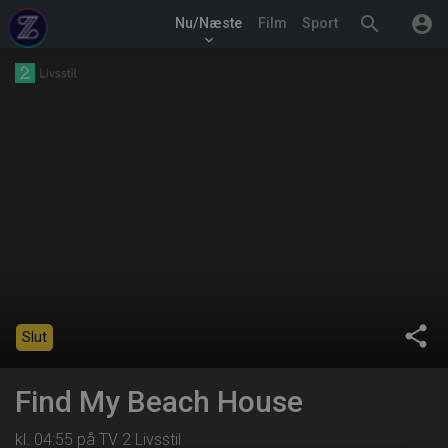
search
account_circle
Nu/Næste
Film
Sport
keyboard_arrow_down
share
Slut
Find My Beach House
kl. 04:55 på TV 2 Livsstil