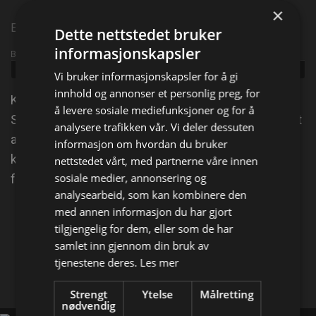
×
Episode 3
Dette nettstedet bruker
informasjonskapsler
Broadcast info
Udgivet:
2025
Vi bruker informasjonskapsler for å gi
innhold og annonser et personlig preg, for
Kylie er på jakt etter det ultimate strandhuset på
å levere sosiale mediefunksjoner og for å
Sydneys Northern Beaches. Med fire små barn og et
analysere trafikken vår. Vi deler dessuten
aktivt familieliv, ser hun etter et hjem som
informasjon om hvordan du bruker
kombinerer vakker kystnatur med praktisk
nettstedet vårt, med partnerne våre innen
sosiale medier, annonsering og
funksjonalitet.
analysearbeid, som kan kombinere den
med annen informasjon du har gjort
Del på
tilgjengelig for dem, eller som de har
samlet inn gjennom din bruk av
tjenestene deres.
Les mer
Facebook
X
E-mail
Strengt
Ytelse
Målretting
nødvendig