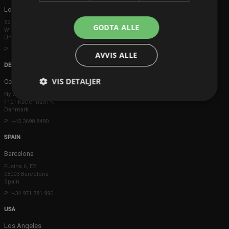
London
52 Brook Street
GODTA ALLE
W1K 5DS London
United Kingdom
P: +44 203 608 8181
AVVIS ALLE
DENMARK
VIS DETALJER
Copenhagen
Ny Østergade 20
1101 København K
Danmark
P: +45 3698 8480
SPAIN
Barcelona
Fusina 6, E2
08003 Barcelona
Spain
P: +34 971 781 990
USA
Los Angeles