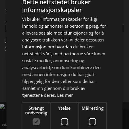
Dette nettstedet bruker
informasjonskapsler
Episode 14
Vi bruker informasjonskapsler for å gi
Broadcast info
innhold og annonser et personlig preg, for
Udgivet:
2021
å levere sosiale mediefunksjoner og for å
analysere trafikken vår. Vi deler dessuten
Etter at en god venn av Jesse forsvinner, finner
informasjon om hvordan du bruker
Charlie og Rex ut at han levde to separate liv.
nettstedet vårt, med partnerne våre innen
sosiale medier, annonsering og
Del på
analysearbeid, som kan kombinere den
med annen informasjon du har gjort
tilgjengelig for dem, eller som de har
Facebook
X
E-mail
samlet inn gjennom din bruk av
tjenestene deres.
Les mer
Strengt
Ytelse
Målretting
nødvendig
HEAD OFFICE