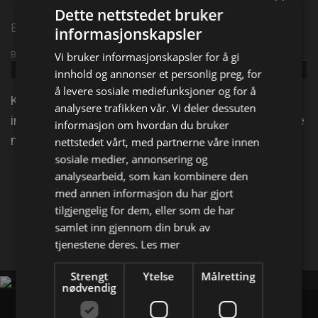
Dette nettstedet bruker
Episode 4
informasjonskapsler
Broadcast info
Vi bruker informasjonskapsler for å gi
Udgivet:
2023
innhold og annonser et personlig preg, for
å levere sosiale mediefunksjoner og for å
Kirstie og Phil er i Chippenham. Tim og Sonia flyttet
analysere trafikken vår. Vi deler dessuten
inn i Tims barndomshjem for åtte år siden for å pleie
informasjon om hvordan du bruker
moren hans, men nå har moren nylig gått bort.
nettstedet vårt, med partnerne våre innen
sosiale medier, annonsering og
analysearbeid, som kan kombinere den
Del på
med annen informasjon du har gjort
tilgjengelig for dem, eller som de har
samlet inn gjennom din bruk av
Facebook
X
E-mail
tjenestene deres.
Les mer
Strengt
Ytelse
Målretting
nødvendig