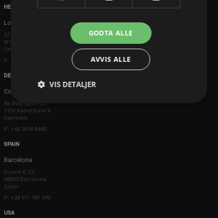
HEAD OFFICE
London
GODTA ALLE
52 Brook Street
W1K 5DS London
United Kingdom
AVVIS ALLE
P: +44 203 608 8181
DENMARK
VIS DETALJER
Copenhagen
Ny Østergade 20
1101 København K
Danmark
P: +45 3698 8480
SPAIN
Barcelona
Fusina 6, E2
08003 Barcelona
Spain
P: +34 971 781 990
USA