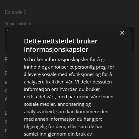
Episode 2
Broadcast info
×
Udgivet:
2014
Episode:
Return to the Wild
Dette nettstedet bruker
Genre:
Dokumentarer samtid, Underholdning
informasjonskapsler
Bli med familien Brown til villmarken i Alaska.
Vi bruker informasjonskapsler for å gi
innhold og annonser et personlig preg, for
De er en familie med syv barn som lever i utkanten
å levere sosiale mediefunksjoner og for å
av sivilisasjonen og er avhengige av hverandre for å
analysere trafikken vår. Vi deler dessuten
informasjon om hvordan du bruker
overleve. Idag: Bli med familien Brown til villmarken i
nettstedet vårt, med partnerne våre innen
Alaska.
sosiale medier, annonsering og
analysearbeid, som kan kombinere den
De er en familie med syv barn som lever i utkanten
med annen informasjon du har gjort
av sivilisasjonen, og er avhengig av hverandre for å
tilgjengelig for dem, eller som de har
overleve.
samlet inn gjennom din bruk av