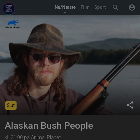
search
account_circle
Nu/Næste
Film
Sport
keyboard_arrow_down
share
Slut
Alaskan Bush People
kl. 21:00 på Animal Planet