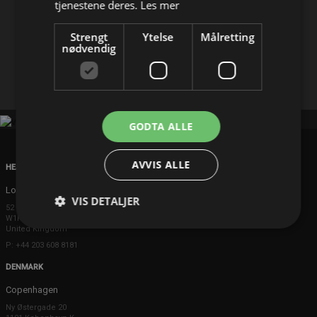
tjenestene deres.
Les mer
Del på
Strengt
Ytelse
Målretting
nødvendig
Facebook
X
E-mail
GODTA ALLE
AVVIS ALLE
HEAD OFFICE
London
VIS DETALJER
52 Brook Street
W1K 5DS London
United Kingdom
P: +44 203 608 8181
DENMARK
Copenhagen
Ny Østergade 20