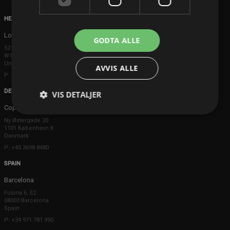
HEAD OFFICE
London
GODTA ALLE
52 Brook Street
W1K 5DS London
United Kingdom
AVVIS ALLE
P: +44 203 608 8181
DENMARK
VIS DETALJER
Copenhagen
Ny Østergade 20
1101 København K
Danmark
P: +45 3698 8480
SPAIN
Barcelona
Fusina 6, E2
08003 Barcelona
Spain
P: +34 971 781 990