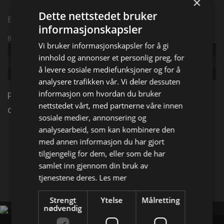
×
Dette nettstedet bruker
Episode 9
informasjonskapsler
Broadcast info
Vi bruker informasjonskapsler for å gi
Udgivet:
2008
innhold og annonser et personlig preg, for
Episode:
Bonnie and Clyde
å levere sosiale mediefunksjoner og for å
Genre:
Dokumentar
analysere trafikken vår. Vi deler dessuten
informasjon om hvordan du bruker
PSPCA hjelper hunden Clyde. Han er blitt angrepet
nettstedet vårt, med partnerne våre innen
og etterlatt for å død.
sosiale medier, annonsering og
analysearbeid, som kan kombinere den
Del på
med annen informasjon du har gjort
tilgjengelig for dem, eller som de har
samlet inn gjennom din bruk av
Facebook
X
E-mail
tjenestene deres.
Les mer
Strengt
Ytelse
Målretting
nødvendig