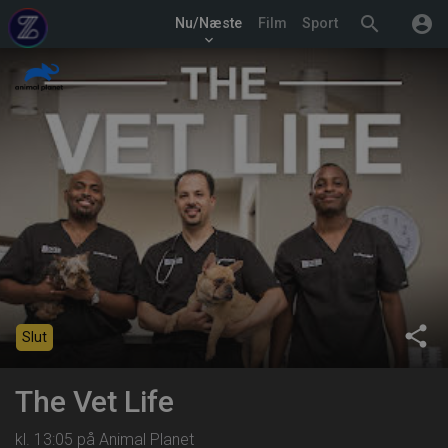
search
account_circle
Nu/Næste
Film
Sport
keyboard_arrow_down
share
Slut
The Vet Life
kl. 13:05 på Animal Planet