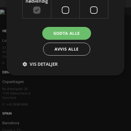
nødvendig
HEAD OFFICE
GODTA ALLE
London
52 Brook Street
AVVIS ALLE
W1K 5DS London
United Kingdom
VIS DETALJER
P: +44 203 608 8181
DENMARK
Copenhagen
Ny Østergade 20
1101 København K
Danmark
P: +45 3698 8480
SPAIN
Barcelona
Fusina 6, E2