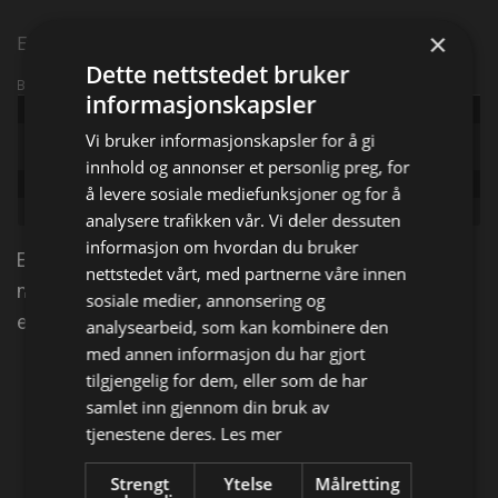
×
Episode 2
Dette nettstedet bruker
Broadcast info
informasjonskapsler
Udgivet:
2017
Original
Vi bruker informasjonskapsler for å gi
Vet Life, The
title:
innhold og annonser et personlig preg, for
Episode:
Not So Easy Riders
å levere sosiale mediefunksjoner og for å
Genre:
Dokumentar
analysere trafikken vår. Vi deler dessuten
informasjon om hvordan du bruker
Et helseproblem gjør at Dr. Blue ikke kan kjøre
nettstedet vårt, med partnerne våre innen
motorsykkel med broren likevel. Dr. Ross behandler
sosiale medier, annonsering og
en søt skjeggagam som legger dårlige egg.
analysearbeid, som kan kombinere den
med annen informasjon du har gjort
tilgjengelig for dem, eller som de har
Del på
samlet inn gjennom din bruk av
tjenestene deres.
Les mer
Facebook
X
E-mail
Strengt
Ytelse
Målretting