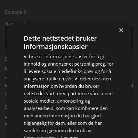
Episode 6
Broadcast info
×
Udgivet:
2011
Dette nettstedet bruker
Episode:
Spitting Mad
informasjonskapsler
Genre:
Dokumentar
Vi bruker informasjonskapsler for å gi
Dorothy og Travis' katt kaster opp i sinne og angriper
innhold og annonser et personlig preg, for
dem. De er redd sønnen deres blir det neste offeret.
å levere sosiale mediefunksjoner og for å
Jackson må ta i bruk all sin erfaring for å ta seg av
analysere trafikken vår. Vi deler dessuten
denne katten. Idag: Dorothy og Travis' katt kaster opp
informasjon om hvordan du bruker
i sinne og angriper dem.
nettstedet vårt, med partnerne våre innen
sosiale medier, annonsering og
De er redd sønnen deres blir det neste offeret.
analysearbeid, som kan kombinere den
Jackson må ta i bruk all sin erfaring for å ta seg av
med annen informasjon du har gjort
tilgjengelig for dem, eller som de har
denne katten.
samlet inn gjennom din bruk av
tjenestene deres.
Les mer