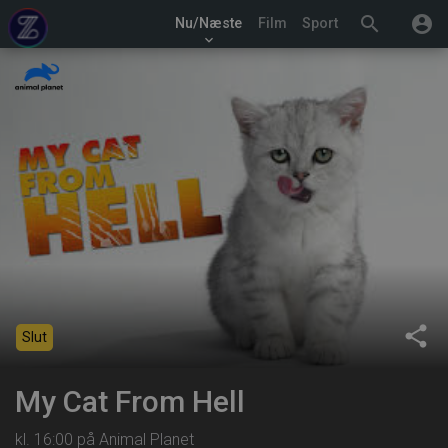
search
account_circle
Nu/Næste
Film
Sport
keyboard_arrow_down
share
Slut
My Cat From Hell
kl. 16:00 på Animal Planet