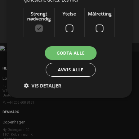
Del på
Strengt
Ytelse
Målretting
nødvendig
Facebook
X
E-mail
GODTA ALLE
HEAD OFFICE
AVVIS ALLE
London
VIS DETALJER
52 Brook Street
W1K 5DS London
United Kingdom
P: +44 203 608 8181
DENMARK
Copenhagen
Ny Østergade 20
1101 København K