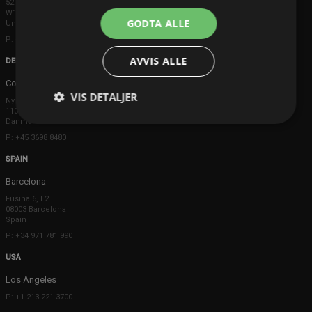
52 Brook Street
W1K 5DS London
GODTA ALLE
United Kingdom
P: +44 203 608 8181
AVVIS ALLE
DENMARK
Copenhagen
VIS DETALJER
Ny Østergade 20
1101 København K
Danmark
P: +45 3698 8480
SPAIN
Barcelona
Fusina 6, E2
08003 Barcelona
Spain
P: +34 971 781 990
USA
Los Angeles
P: +1 213 221 3700