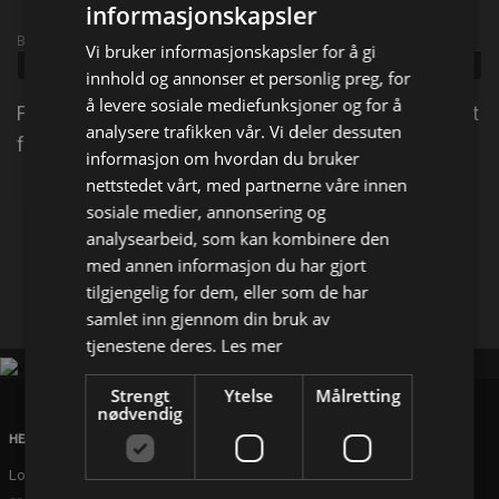
informasjonskapsler
Broadcast info
Vi bruker informasjonskapsler for å gi
Udgivet:
2015
innhold og annonser et personlig preg, for
å levere sosiale mediefunksjoner og for å
FBI-duo allierer seg med klarsynt pensjonert ekspert
analysere trafikken vår. Vi deler dessuten
for å fange en uvanlig morder.
informasjon om hvordan du bruker
nettstedet vårt, med partnerne våre innen
Del på
sosiale medier, annonsering og
analysearbeid, som kan kombinere den
med annen informasjon du har gjort
Facebook
X
E-mail
tilgjengelig for dem, eller som de har
samlet inn gjennom din bruk av
tjenestene deres.
Les mer
Strengt
Ytelse
Målretting
nødvendig
HEAD OFFICE
London