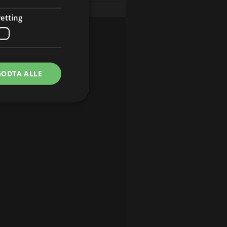
Dyrepasserne (S5 E2)
etting
GODTA ALLE