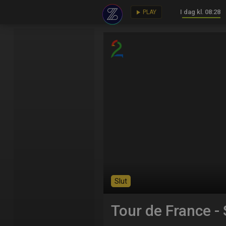
I dag kl. 08:28
key
play_arrow
PLAY
Slut
Tour de France - 