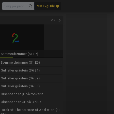
Min Tvguide
favorite
keyboard_arrow_right
TV 2
Sommerdrømmer (S1 E7)
Sommerdrømmer (S1 E6)
Gull eller gråstein (S6 E1)
Gull eller gråstein (S6 E2)
Gull eller gråstein (S6 E3)
Olsenbanden jr. på rocker'n
Olsenbanden Jr. på Cirkus
Hooked: The Science of Addiction (S1