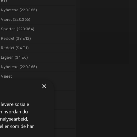
E1)
Nyhetene (220:365)
Været (220:365)
Sporten (220:364)
Reddet (S3 E12)
Reddet (S4 E1)
Ligaen (S1 E6)
Nyhetene (220:365)
Været
×
Sporten (220:365)
Matlock (S2 E11)
 levere sosiale
The Fabulous Four
om hvordan du
Den engelske romantikeren
analysearbeid,
The Rookie (S8 E12)
eller som de har
Hudson & Rex (S8 E4)