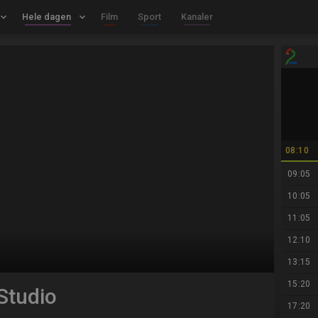
board_arrow_down
Hele dagen
keyboard_arrow_down
Film
Sport
Kanaler
08:10
09:05
10:05
11:05
12:10
13:15
15:20
Studio
17:20