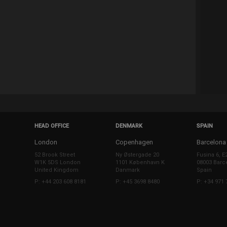
HEAD OFFICE
DENMARK
SPAIN
London
Copenhagen
Barcelona
52 Brook Street
Ny Østergade 20
Fusina 6, E
W1K 5DS London
1101 København K
08003 Barc
United Kingdom
Danmark
Spain
P: +44 203 608 8181
P: +45 3698 8480
P: +34 971 