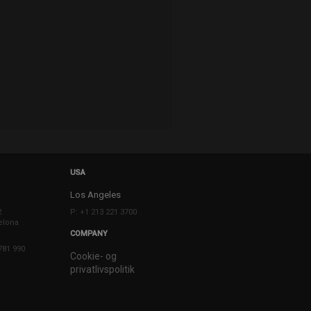
USA
Los Angeles
2
P: +1 213 221 3700
elona
COMPANY
781 990
Cookie- og
privatlivspolitik