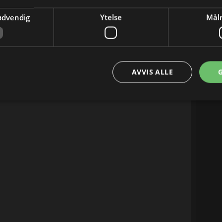
04:55
ødvendig
Ytelse
Målr
AVVIS ALLE