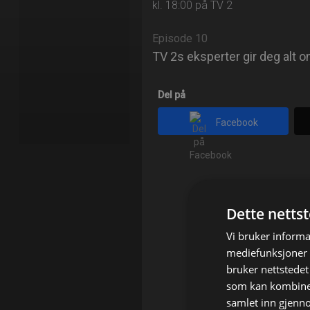
kl. 18:00 på TV 2
Episode 10
TV 2s eksperter gir deg alt 
Del på
Facebook
Dette netts
Vi bruker informa
mediefunksjoner o
bruker nettstedet
som kan kombiner
samlet inn gjenn