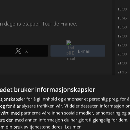
18:30
18:45
om dagens etappe i Tour de France.
18:50
19:00
19:30
X
E-mail
20:00
21:00
21:15
21:25
tedet bruker informasjonskapsler
21:45
sjonskapsler for å gi innhold og annonser et personlig preg, for å
22:45
g for å analysere trafikken vår. Vi deler dessuten informasjon 
00:45
 vårt, med partnerne våre innen sosiale medier, annonsering og 
02:55
e den med annen informasjon du har gjort tilgjengelig for dem, 
om din bruk av tjenestene deres.
Les mer
03:50