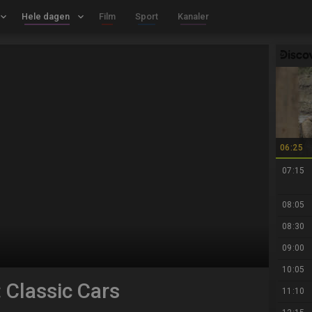
board_arrow_down
Hele dagen
keyboard_arrow_down
Film
Sport
Kanaler
06:25
07:15
08:05
08:30
09:00
10:05
 Classic Cars
11:10