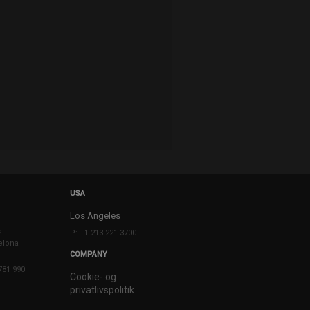
USA
Los Angeles
2
P: +1 213 221 3700
elona
COMPANY
781 990
Cookie- og
privatlivspolitik