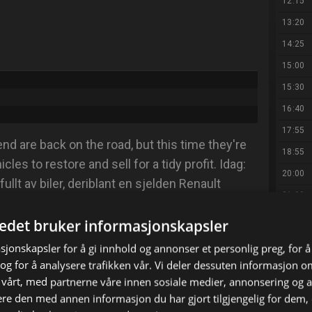
12:15
13:20
14:25
15:00
15:30
16:40
17:55
 are back on the road, but this time they're
18:55
cles to restore and sell for a tidy profit. Idag:
20:00
ullt av biler, deriblant en sjelden Renault
21:00
22:05
tedet bruker informasjonskapsler
denne særegne klassikeren?
23:10
sjonskapsler for å gi innhold og annonser et personlig preg, for å
00:15
g for å analysere trafikken vår. Vi deler dessuten informasjon 
 vårt, med partnerne våre innen sosiale medier, annonsering og 
01:25
e den med annen informasjon du har gjort tilgjengelig for dem, 
X
E-mail
02:35