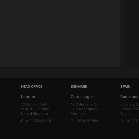
HEAD OFFICE
DENMARK
SPAIN
London
Copenhagen
Barcelona
52 Brook Street
Ny Østergade 20
Fusina 6, E
W1K 5DS London
1101 København K
08003 Barc
United Kingdom
Danmark
Spain
P: +44 203 608 8181
P: +45 3698 8480
P: +34 971 