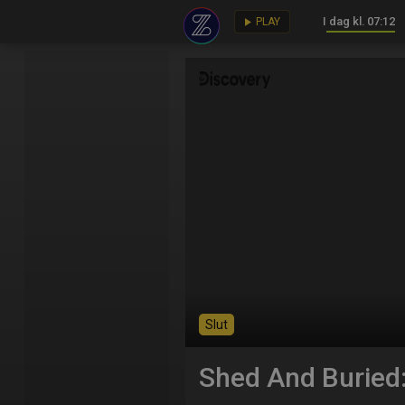
I dag kl. 07:12
key
play_arrow
PLAY
Slut
Shed And Buried: