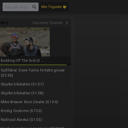
Min Tvguide
favorite
keyboard_arrow_right
Discovery Channel
Building Off The Grid (S ...
Gullfeber: Dave Turins forlatte gruver
(S2 E6)
Skjulte bilskatter (S1 E7)
Skjulte bilskatter (S1 E8)
Mike Brewer: Born Dealer (S1 E4)
Kindig Customs (S7 E3)
Railroad Alaska (S1 E5)