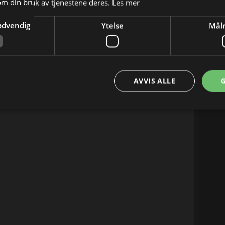
om din bruk av tjenestene deres.
Les mer
03:40
ødvendig
Ytelse
Målr
04:50
AVVIS ALLE