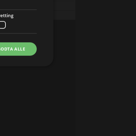
Moonshiners (S15 E4)
etting
Kindig Customs (S7 E3)
GODTA ALLE