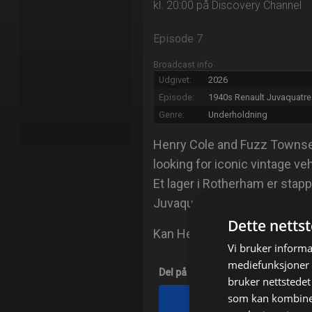
kl. 20:00 på Discovery Channel
Episode 7
Broadcast info
Udgivet:
2026
Episode:
1940s Renault Juvaquatre
Genre:
Underholdning
Henry Cole and Fuzz Townsend
looking for iconic vintage vehi
Et lager i Rotherham er stappf
Juvaquatre varebil.
Dette netts
Kan Henry og Fuzz få liv i 
Vi bruker informa
mediefunksjoner o
Del på
bruker nettstedet
som kan kombiner
Facebook