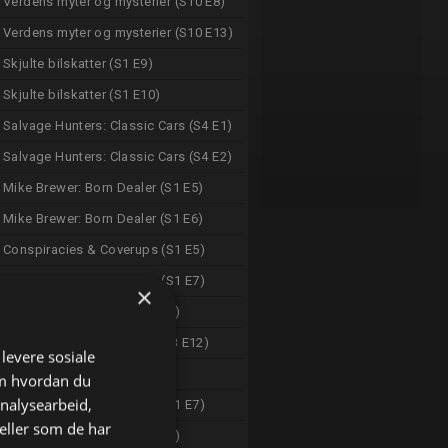
Verdens myter og mysterier (S10 E8)
Verdens myter og mysterier (S10 E13)
Skjulte bilskatter (S1 E9)
Skjulte bilskatter (S1 E10)
Salvage Hunters: Classic Cars (S4 E1)
Salvage Hunters: Classic Cars (S4 E2)
Mike Brewer: Born Dealer (S1 E5)
Mike Brewer: Born Dealer (S1 E6)
Conspiracies & Coverups (S1 E5)
Conspiracies & Coverups (S1 E7)
×
Roadworthy Rescues (S3 E6)
Alaska: The Last Frontier (S3 E12)
 levere sosiale
Kindig Customs (S10 E3)
om hvordan du
analysearbeid,
Conspiracies & Coverups (S1 E7)
eller som de har
Roadworthy Rescues (S3 E6)