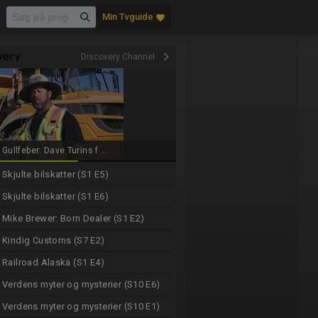
Min Tvguide
favorite
keyboard_arrow_right
Discovery Channel
Gullfeber: Dave Turins f ...
Skjulte bilskatter (S1 E5)
Skjulte bilskatter (S1 E6)
Mike Brewer: Born Dealer (S1 E2)
Kindig Customs (S7 E2)
Railroad Alaska (S1 E4)
Verdens myter og mysterier (S10 E6)
Verdens myter og mysterier (S10 E1)