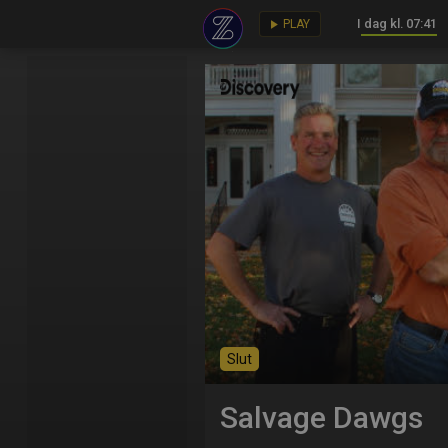
I dag kl. 07:41
key
play_arrow
PLAY
Slut
Salvage Dawgs