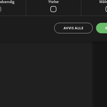
ødvendig
Ytelse
Målr
AVVIS ALLE