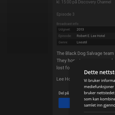
kl. 15:00 på Discovery Channel
Episode 3
Broadcast info
Udgivet:
2013
Episode:
Robert E. Lee Hotel
Genre:
Livsstil
The Black Dog Salvage team 
They hope to secure remarka
lost forever. Idag: Robert, M
Dette netts
Lee Hotel, et luksushotell på 
Vi bruker informa
mediefunksjoner o
bruker nettstedet
Del på
som kan kombiner
Facebook
samlet inn gjenn