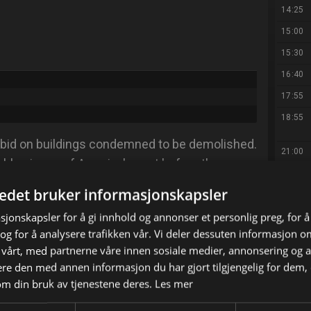
14:25
15:00
15:30
16:40
17:55
18:55
bid on buildings condemned to be demolished.
21:00
ble pieces of America's past before they are
ike og Black Dog-gjengen berger Robert E.
23:10
tedet bruker informasjonskapsler
00:15
seks etasjer fra 1926 i Lexington i Virginia.
sjonskapsler for å gi innhold og annonser et personlig preg, for å
01:25
g for å analysere trafikken vår. Vi deler dessuten informasjon 
 vårt, med partnerne våre innen sosiale medier, annonsering og 
02:35
e den med annen informasjon du har gjort tilgjengelig for dem, 
X
E-mail
om din bruk av tjenestene deres.
Les mer
04:50