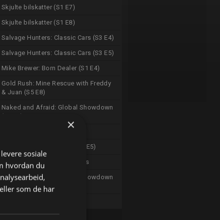
Skjulte bilskatter (S1 E7)
Skjulte bilskatter (S1 E8)
Salvage Hunters: Classic Cars (S3 E4)
Salvage Hunters: Classic Cars (S3 E5)
Mike Brewer: Born Dealer (S1 E4)
Gold Rush: Mine Rescue with Freddy
& Juan (S5 E8)
Naked and Afraid: Global Showdown
(S1 E8)
×
K-Pop Shark Heroes
Naked And Afraid: Solo (S1 E5)
 levere sosiale
Invasion Of The Mega Sharks
om hvordan du
analysearbeid,
Naked and Afraid: Global Showdown
(S1 E8)
eller som de har
Kindig Customs (S7 E2)