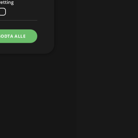
etting
GODTA ALLE