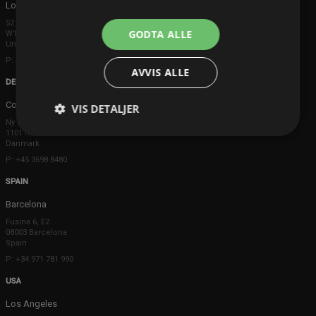
London
52 Brook Street
GODTA ALLE
W1K 5DS London
United Kingdom
P: +44 203 608 8181
AVVIS ALLE
DENMARK
Copenhagen
VIS DETALJER
Ny Østergade 20
1101 København K
Danmark
P: +45 3698 8480
SPAIN
Barcelona
Fusina 6, E2
08003 Barcelona
Spain
P: +34 971 781 990
USA
Los Angeles