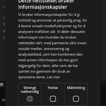
Dette nettstedet bruker
informasjonskapsler
kl. 23:30 på TV 2 Sport 2
Vi bruker informasjonskapsler for å gi
Episode 11
innhold og annonser et personlig preg, for
Fra 's-Hertogenbosch, Nederland, og finalen mellom
å levere sosiale mediefunksjoner og for å
Kamil Majchrzak og Alex de Minaur i ATP 250-
analysere trafikken vår. Vi deler dessuten
informasjon om hvordan du bruker
turneringen Libema Open.
nettstedet vårt, med partnerne våre innen
sosiale medier, annonsering og
Del på
analysearbeid, som kan kombinere den
med annen informasjon du har gjort
tilgjengelig for dem, eller som de har
Facebook
X
E-mail
samlet inn gjennom din bruk av
tjenestene deres.
Les mer
Strengt
Ytelse
Målretting
nødvendig
HEAD OFFICE