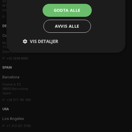
52 Brook Street
W1K 5DS London
GODTA ALLE
United Kingdom
P: +44 203 608 8181
AVVIS ALLE
DENMARK
Copenhagen
VIS DETALJER
Ny Østergade 20
1101 København K
Danmark
P: +45 3698 8480
SPAIN
Barcelona
Fusina 6, E2
08003 Barcelona
Spain
P: +34 971 781 990
USA
Los Angeles
P: +1 213 221 3700