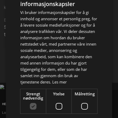
informasjonskapsler
kl. 22:00 på TV 2 Sport 2
Vi bruker informasjonskapsler for å gi
innhold og annonser et personlig preg, for
Episode 14
å levere sosiale mediefunksjoner og for å
Se sammendrag og høydepunkter fra
analysere trafikken vår. Vi deler dessuten
tennisturneringene her.
informasjon om hvordan du bruker
nettstedet vårt, med partnerne våre innen
Del på
sosiale medier, annonsering og
analysearbeid, som kan kombinere den
med annen informasjon du har gjort
Facebook
X
E-mail
tilgjengelig for dem, eller som de har
samlet inn gjennom din bruk av
tjenestene deres.
Les mer
Strengt
Ytelse
Målretting
nødvendig
HEAD OFFICE
London