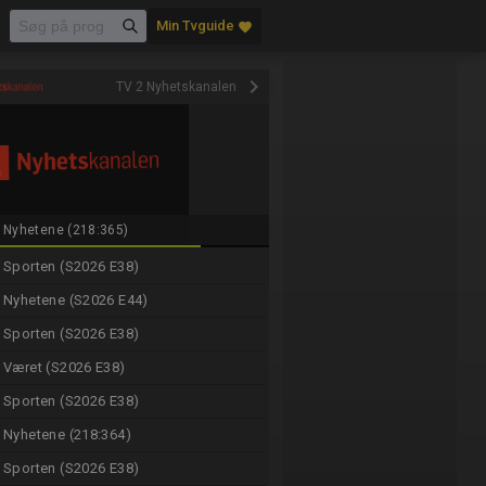
Min Tvguide
favorite
keyboard_arrow_right
TV 2 Nyhetskanalen
Nyhetene (218:365)
Sporten (S2026 E38)
Nyhetene (S2026 E44)
Sporten (S2026 E38)
Været (S2026 E38)
Sporten (S2026 E38)
Nyhetene (218:364)
Sporten (S2026 E38)