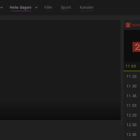
board_arrow_down
Hele dagen
keyboard_arrow_down
Film
Sport
Kanaler
11:00
11:20
11:30
11:45
11:50
12:20
12:30
12:45