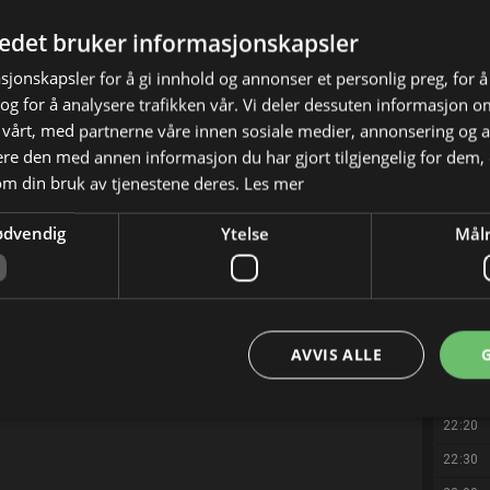
19:30
tedet bruker informasjonskapsler
19:50
sjonskapsler for å gi innhold og annonser et personlig preg, for å
20:00
g for å analysere trafikken vår. Vi deler dessuten informasjon 
20:20
 vårt, med partnerne våre innen sosiale medier, annonsering og 
e den med annen informasjon du har gjort tilgjengelig for dem, 
20:30
om din bruk av tjenestene deres.
Les mer
20:50
21:00
ødvendig
Ytelse
Målr
21:20
21:30
21:40
AVVIS ALLE
21:50
22:00
22:20
22:30