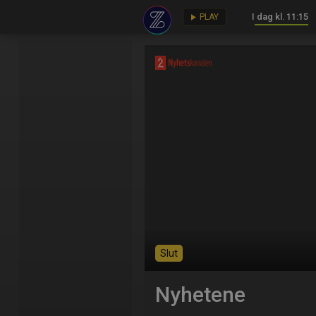
I dag kl. 11:15
key
play_arrow
PLAY
Slut
Nyhetene