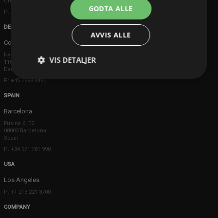
United Kingdom
GODTA ALLE
P: +44 203 608 8181
DENMARK
AVVIS ALLE
Copenhagen
Ny Østergade 20
VIS DETALJER
1101 København K
Danmark
P: +45 3698 8480
SPAIN
Barcelona
Fusina 6, E2
08003 Barcelona
Spain
P: +34 971 781 990
USA
Los Angeles
P: +1 213 221 3700
COMPANY