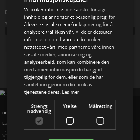
Vi bruker informasjonskapsler for å gi
Episode 137
innhold og annonser et personlig preg, for
å levere sosiale mediefunksjoner og for å
Broadcast info
Udgivet:
2026
analysere trafikken vår. Vi deler dessuten
informasjon om hvordan du bruker
nettstedet vårt, med partnerne våre innen
Del på
sosiale medier, annonsering og
analysearbeid, som kan kombinere den
Facebook
med annen informasjon du har gjort
X
E-mail
tilgjengelig for dem, eller som de har
samlet inn gjennom din bruk av
tjenestene deres.
Les mer
Strengt
Ytelse
Målretting
nødvendig
HEAD OFFICE
London
52 Brook Street
W1K 5DS London