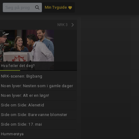
Min Tvguide
favorite
keyboard_arrow_right
NRK 3
Hva feiler det deg?
NRK-scenen: Bigbang
Noen lyver: Nesten som i gamle dager
Noen lyver: Alt er en løgn!
Side om Side: Alenetid
Side om Side: Bare vanne blomster
Side om Side: 17. mai
Hummerøya