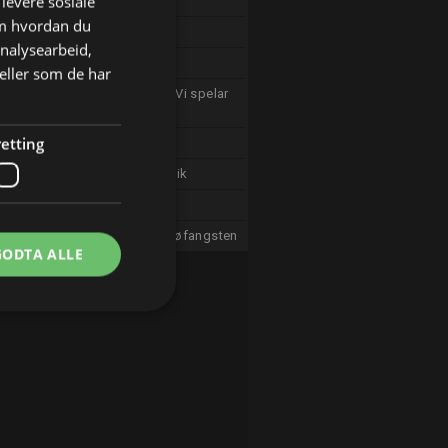
 levere sosiale
Holet i hekken: Hallosuppe
om hvordan du
Skrikvik: Hjemsøkt hus
analysearbeid,
Madde og Trygg: Solsikke
eller som de har
Karlas fantalastiske klasse: Vi spelar
saman
etting
I same hi: Krangel
Cowboy-Billy: Daniel på piknik
Trumle på tur: Legekontoret
Petter Kanin: Eventyret om frøfangsten
GODTA ALLE