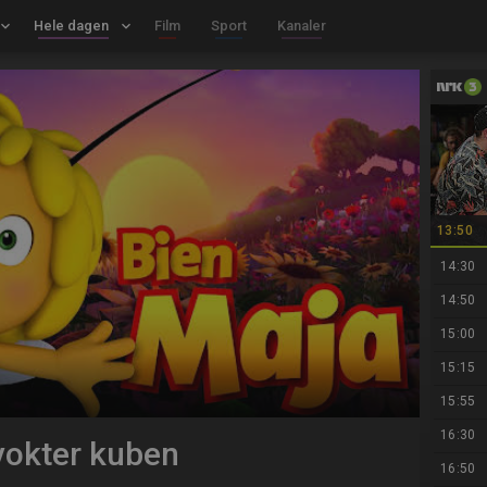
board_arrow_down
Hele dagen
keyboard_arrow_down
Film
Sport
Kanaler
13:50
14:30
14:50
15:00
15:15
15:55
16:30
 vokter kuben
16:50