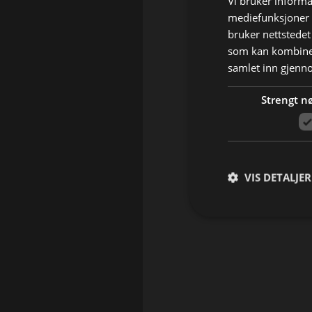
Vi bruker informa
mediefunksjoner o
bruker nettstedet
som kan kombiner
samlet inn gjenn
Strengt n
VIS DETALJER