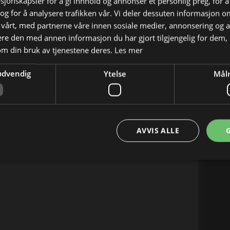
sjonskapsler for å gi innhold og annonser et personlig preg, for å
03:50
g for å analysere trafikken vår. Vi deler dessuten informasjon 
04:00
 vårt, med partnerne våre innen sosiale medier, annonsering og 
04:10
e den med annen informasjon du har gjort tilgjengelig for dem, 
04:15
om din bruk av tjenestene deres.
Les mer
ødvendig
Ytelse
Målr
04:25
04:35
04:45
04:55
AVVIS ALLE