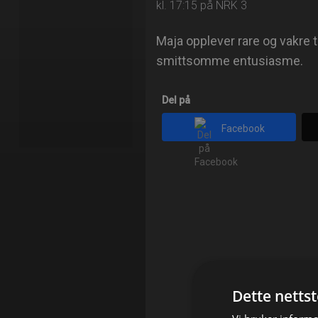
kl. 17:15 på NRK 3
Maja opplever rare og vakre 
smittsomme entusiasme.
Del på
Facebook
Dette netts