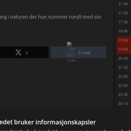
17:00
17:20
ting i naturen der hun summer rundt med sin
17:30
18:00
19:00
19:50
X
E-mail
20:35
21:20
22:05
22:55
23:35
00:10
03:00
tedet bruker informasjonskapsler
03:25