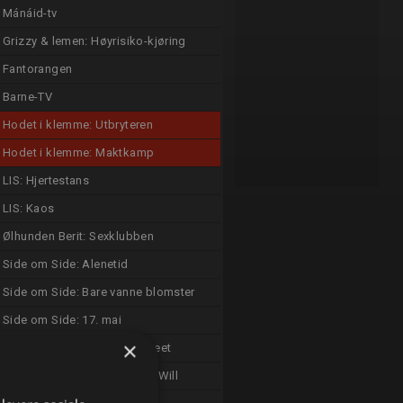
Mánáid-tv
Grizzy & lemen: Høyrisiko-kjøring
Fantorangen
Barne-TV
Hodet i klemme: Utbryteren
Hodet i klemme: Maktkamp
LIS: Hjertestans
LIS: Kaos
Ølhunden Berit: Sexklubben
Side om Side: Alenetid
Side om Side: Bare vanne blomster
Side om Side: 17. mai
×
Theodosia: Mareritt på museet
Theodosia: Den fantastiske Will