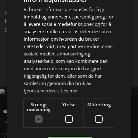
Vi bruker informasjonskapsler for å gi
Randi svarer med samme mynt når August skyver
innhold og annonser et personlig preg, for
foreldrene over på henne. Jeanette oppfordrer
å levere sosiale mediefunksjoner og for å
Christer til å være mer ærlig.
analysere trafikken vår. Vi deler dessuten
informasjon om hvordan du bruker
nettstedet vårt, med partnerne våre innen
Del på
sosiale medier, annonsering og
analysearbeid, som kan kombinere den
Facebook
med annen informasjon du har gjort
X
E-mail
tilgjengelig for dem, eller som de har
samlet inn gjennom din bruk av
tjenestene deres.
Les mer
Strengt
Ytelse
Målretting
nødvendig
HEAD OFFICE
London
52 Brook Street
W1K 5DS London