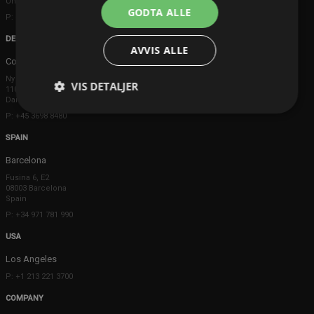
United Kingdom
GODTA ALLE
P: +44 203 608 8181
DENMARK
AVVIS ALLE
Copenhagen
Ny Østergade 20
VIS DETALJER
1101 København K
Danmark
P: +45 3698 8480
SPAIN
Barcelona
Fusina 6, E2
08003 Barcelona
Spain
P: +34 971 781 990
USA
Los Angeles
P: +1 213 221 3700
COMPANY