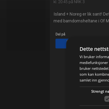
kl. 20:45 på NRK 3
Island + Noreg er lik sant! D
med barndomsheltane i Of M
Del på
Facebook
Dette netts
Vi bruker informa
mediefunksjoner o
bruker nettstedet
som kan kombiner
samlet inn gjenn
Strengt n