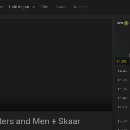
board_arrow_down
Hele dagen
keyboard_arrow_down
Film
Sport
Kanaler
14:00
14:45
15:25
16:05
16:45
17:20
ters and Men + Skaar
17:30