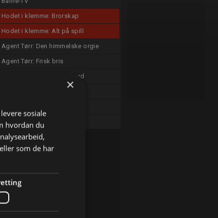
Barne-TV
Hodet i klemme: Brorskap
Hodet i klemme: Alt på spill
Agent Tørr: Den himmelske orgie
Agent Tørr: Frisk bris
Agent Tørr: Bombe om bord
×
Side om Side: Bestefar
Side om Side: Bryllup
 levere sosiale
Side om Side: Rektor
om hvordan du
analysearbeid,
eller som de har
etting