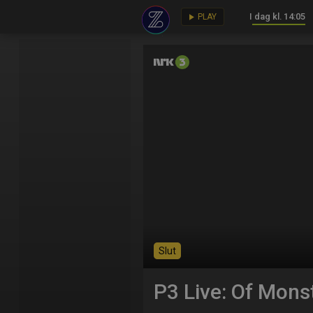
I dag kl. 14:05
key
play_arrow
PLAY
Slut
P3 Live: Of Mons