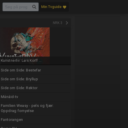
Min Tvguide
favorite
keyboard_arrow_right
NRK 3
Kunstnerliv: Lars Korff ...
Side om Side: Bestefar
Side om Side: Bryllup
Side om Side: Rektor
Mánáid-tv
Familien Weasy - pels og fjær:
Oppdrag fornyelse
Fantorangen