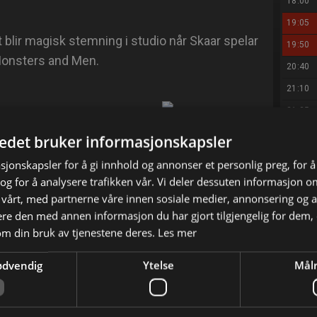
18:00
19:05
et blir magisk stemning i studio når Skaar spelar
19:50
onsters and Men.
20:40
21:10
21:35
X
E-mail
22:00
tedet bruker informasjonskapsler
22:40
sjonskapsler for å gi innhold og annonser et personlig preg, for å
23:20
g for å analysere trafikken vår. Vi deler dessuten informasjon 
 vårt, med partnerne våre innen sosiale medier, annonsering og 
e den med annen informasjon du har gjort tilgjengelig for dem, 
om din bruk av tjenestene deres.
Les mer
ødvendig
Ytelse
Målr