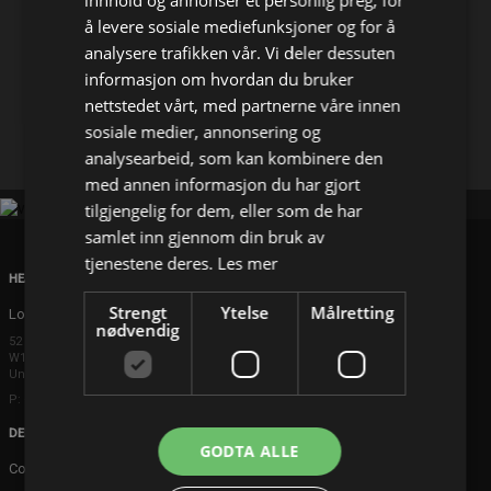
innhold og annonser et personlig preg, for
å levere sosiale mediefunksjoner og for å
Del på
analysere trafikken vår. Vi deler dessuten
informasjon om hvordan du bruker
nettstedet vårt, med partnerne våre innen
Facebook
X
E-mail
sosiale medier, annonsering og
analysearbeid, som kan kombinere den
med annen informasjon du har gjort
tilgjengelig for dem, eller som de har
samlet inn gjennom din bruk av
tjenestene deres.
Les mer
HEAD OFFICE
Strengt
Ytelse
Målretting
London
nødvendig
52 Brook Street
W1K 5DS London
United Kingdom
P: +44 203 608 8181
DENMARK
GODTA ALLE
Copenhagen