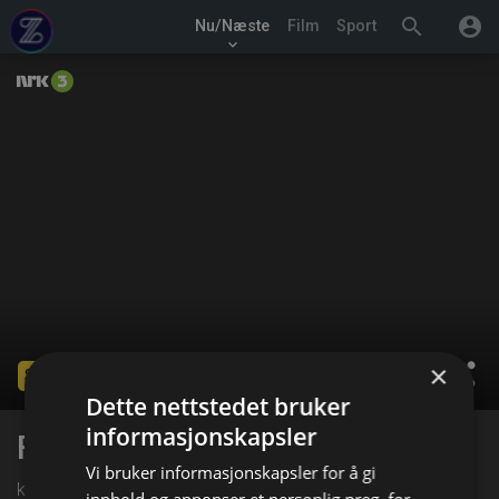
search
account_circle
Nu/Næste
Film
Sport
keyboard_arrow_down
×
share
Slut
Dette nettstedet bruker
informasjonskapsler
Fantorangen
Vi bruker informasjonskapsler for å gi
kl. 17:30 på NRK 3