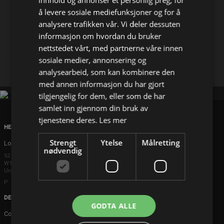
innhold og annonser et personlig preg, for
å levere sosiale mediefunksjoner og for å
Del på
analysere trafikken vår. Vi deler dessuten
informasjon om hvordan du bruker
nettstedet vårt, med partnerne våre innen
Facebook
X
E-mail
sosiale medier, annonsering og
analysearbeid, som kan kombinere den
med annen informasjon du har gjort
tilgjengelig for dem, eller som de har
samlet inn gjennom din bruk av
tjenestene deres.
Les mer
HEAD OFFICE
Strengt
Ytelse
Målretting
London
nødvendig
52 Brook Street
W1K 5DS London
United Kingdom
P: +44 203 608 8181
DENMARK
GODTA ALLE
Copenhagen