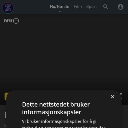
search
account_circle
Nu/Næste
Film
Sport
keyboard_arrow_down
×
share
Slut
Dette nettstedet bruker
informasjonskapsler
Mánáid-tv
Vi bruker informasjonskapsler for å gi
kl. 17:00 på NRK Super