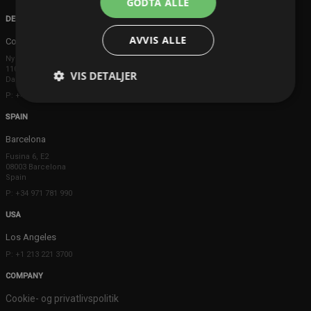
GODTA ALLE
DENMARK
AVVIS ALLE
Copenhagen
Ny Østergade 20
1101 København K
VIS DETALJER
Danmark
P: +45 3698 8480
SPAIN
Barcelona
Fusina 6, E2
08003 Barcelona
Spain
P: +34 971 781 990
USA
Los Angeles
P: +1 213 221 3700
COMPANY
Cookie- og privatlivspolitik