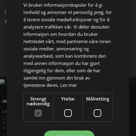
Vi bruker informasjonskapsler for å gi
innhold og annonser et personlig preg, for
I dag finner Kevin en skatt som han bruker til å lage
å levere sosiale mediefunksjoner og for å
en båt.
analysere trafikken vår. Vi deler dessuten
informasjon om hvordan du bruker
Del på
nettstedet vårt, med partnerne våre innen
sosiale medier, annonsering og
analysearbeid, som kan kombinere den
Facebook
X
E-mail
med annen informasjon du har gjort
tilgjengelig for dem, eller som de har
samlet inn gjennom din bruk av
tjenestene deres.
Les mer
Strengt
Ytelse
Målretting
HEAD OFFICE
nødvendig
London
52 Brook Street
W1K 5DS London
United Kingdom
P: +44 203 608 8181