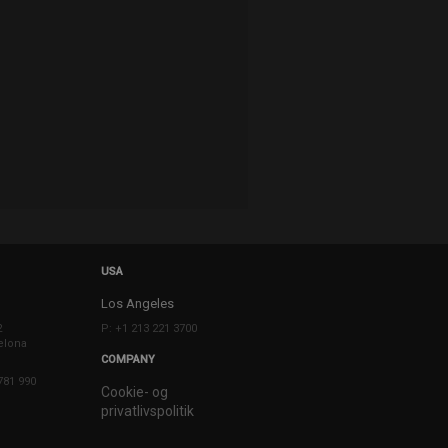
USA
Los Angeles
2
P: +1 213 221 3700
elona
COMPANY
781 990
Cookie- og
privatlivspolitik