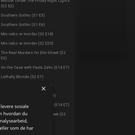
Murder Under The Friday Night Lights
(S2 E2)
Southern Gothic (S1 E5)
Southern Gothic (S1 E6)
Min nabo er morder (S2 E18)
Min nabo er morder (S2 E20)
The Real Murders On Elm Street (S2
E5)
On the Case with Paula Zahn (S14 E7)
Lethally Blonde (S2 E7)
×
Bodies In The Water (S1 E2)
The Lake Erie Murders (S2 E3)
On the Case with Paula Zahn (S14 E7)
 levere sosiale
om hvordan du
The Real Murders On Elm Street (S2
E5)
analysearbeid,
eller som de har
Min nabo er morder (S2 E18)