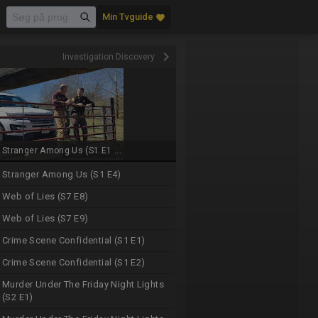
Min Tvguide
favorite
keyboard_arrow_right
Investigation Discovery
Stranger Among Us (S1 E1 ...
Stranger Among Us (S1 E4)
Web of Lies (S7 E8)
Web of Lies (S7 E9)
Crime Scene Confidential (S1 E1)
Crime Scene Confidential (S1 E2)
Murder Under The Friday Night Lights
(S2 E1)