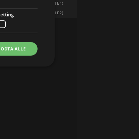
Crime Scene Confidential (S1 E1)
Crime Scene Confidential (S1 E2)
etting
GODTA ALLE