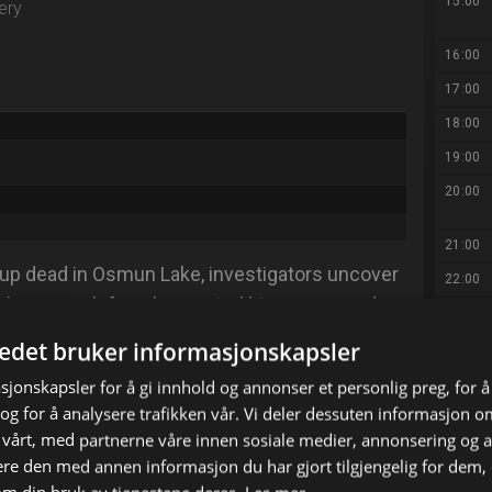
15:00
ery
16:00
17:00
18:00
19:00
20:00
21:00
 up dead in Osmun Lake, investigators uncover
22:00
s they search for who wanted him gone - and
23:00
tedet bruker informasjonskapsler
00:00
01:00
sjonskapsler for å gi innhold og annonser et personlig preg, for å
g for å analysere trafikken vår. Vi deler dessuten informasjon 
02:00
 vårt, med partnerne våre innen sosiale medier, annonsering og 
X
E-mail
e den med annen informasjon du har gjort tilgjengelig for dem, 
03:00