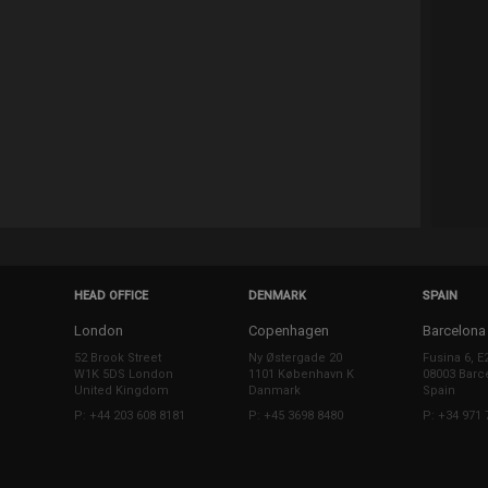
HEAD OFFICE
DENMARK
SPAIN
London
Copenhagen
Barcelona
52 Brook Street
Ny Østergade 20
Fusina 6, E
W1K 5DS London
1101 København K
08003 Barc
United Kingdom
Danmark
Spain
P: +44 203 608 8181
P: +45 3698 8480
P: +34 971 