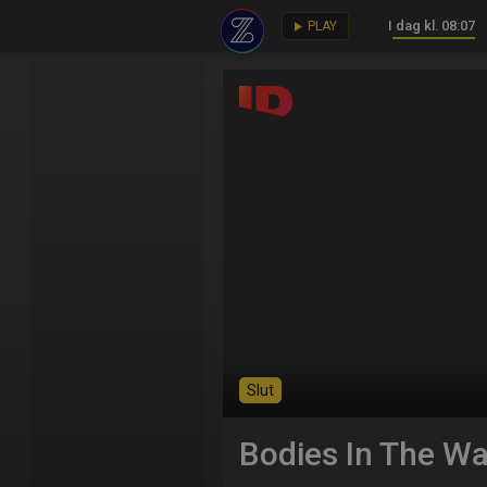
I dag kl. 08:07
key
play_arrow
PLAY
Slut
Bodies In The Wa