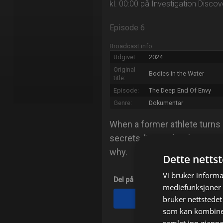
kl. 00:00 på Investigation Discov
Episode 6
Broadcast info
Udgivet:
2024
Original
Bodies in the Water
title:
Episode:
The Deep End Of Envy
Genre:
Dokumentar
When a former athlete turns
secrets, lies and jealousy a
why.
Dette netts
Vi bruker informa
Del på
mediefunksjoner o
bruker nettstedet
Facebook
som kan kombiner