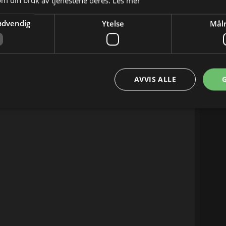
om din bruk av tjenestene deres.
Les mer
04:00
05:00
ødvendig
Ytelse
Målr
AVVIS ALLE