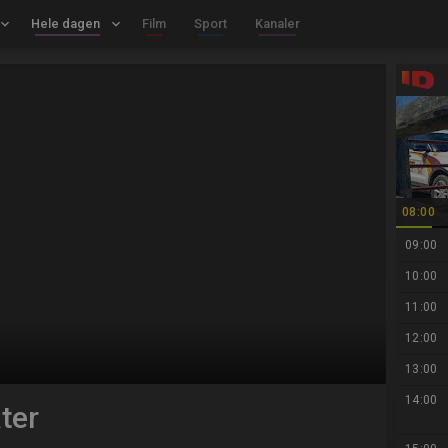
board_arrow_down
Hele dagen
keyboard_arrow_down
Film
Sport
Kanaler
08:00
09:00
10:00
11:00
12:00
13:00
14:00
ter