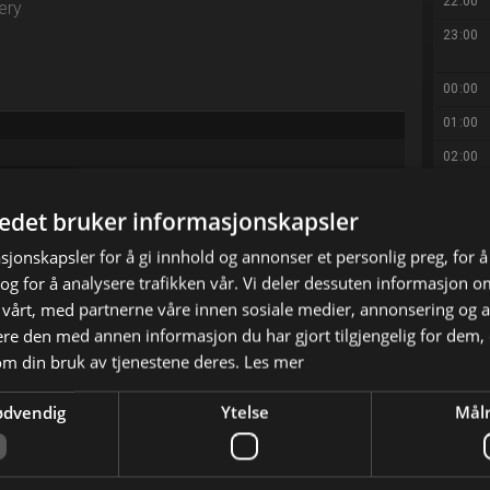
22:00
ery
23:00
00:00
01:00
02:00
03:00
tedet bruker informasjonskapsler
oner på nettet er dem de gir som ut for å
04:00
sjonskapsler for å gi innhold og annonser et personlig preg, for å
historiene til personer som er blitt utnyttet av
05:00
g for å analysere trafikken vår. Vi deler dessuten informasjon 
lvannet av en bitter skilsmisse opplever en ung
 vårt, med partnerne våre innen sosiale medier, annonsering og 
kapsfull kampanje med netthets som truer med å
e den med annen informasjon du har gjort tilgjengelig for dem, 
om din bruk av tjenestene deres.
Les mer
ødvendig
Ytelse
Målr
X
E-mail