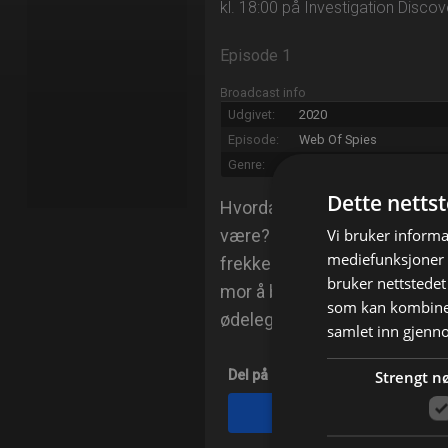
kl. 18:00 på Investigation Discov
Episode 1
Broadcast info
Udgivet:
2020
Episode:
Web Of Spies
Genre:
Dokumentar
Dette netts
Hvordan kan man vite om pers
Vi bruker informa
være? I denne serien hører vi 
mediefunksjoner o
frekke svindlere. Idag: I kjø
bruker nettstedet
mor å bli offer for en onds
som kan kombiner
ødelegge hele livet hennes.
samlet inn gjenn
Strengt n
Del på
Facebook