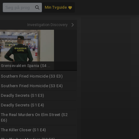
Min Tvguide
favorite
keyboard_arrow_right
Investigation Discovery
Grensevakten Spania (S4 ...
Southern Fried Homicide (S3 E3)
Southern Fried Homicide (S3 E4)
Deadly Secrets (S1 E3)
Deadly Secrets (S1 E4)
The Real Murders On Elm Street (S2
E6)
The Killer Closer (S1 E4)