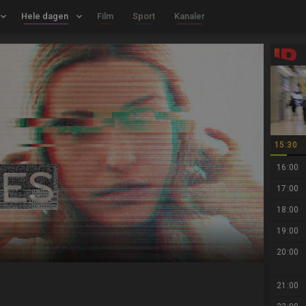
board_arrow_down
Hele dagen
keyboard_arrow_down
Film
Sport
Kanaler
15:30
16:00
17:00
18:00
19:00
20:00
21:00