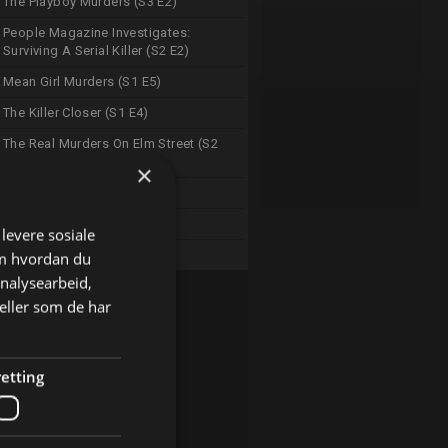
The Playboy Murders (S3 E2)
People Magazine Investigates:
Surviving A Serial Killer (S2 E2)
Mean Girl Murders (S1 E5)
The Killer Closer (S1 E4)
The Real Murders On Elm Street (S2
E6)
×
Deadly Secrets (S1 E3)
The Murder Tapes (S5 E2)
 levere sosiale
The Murder Tapes (S5 E3)
om hvordan du
analysearbeid,
eller som de har
etting