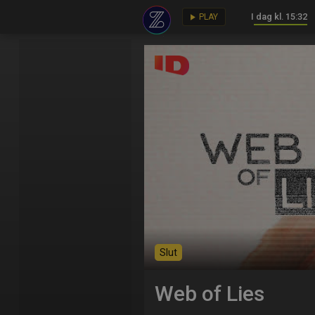
I dag kl. 15:32
key
play_arrow
PLAY
Slut
Web of Lies