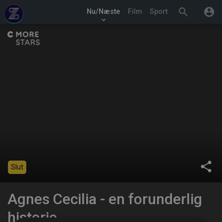
search
account_circle
Nu/Næste
Film
Sport
keyboard_arrow_down
share
Slut
Agnes Cecilia - en forunderlig
historie