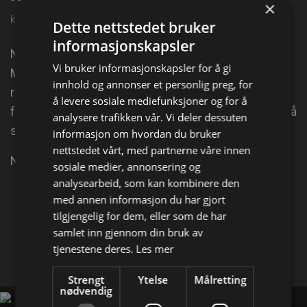
×
kl. 04:05 på C More Stars
Dette nettstedet bruker
informasjonskapsler
Når Nora er fem år omkommer foreldrene hennes.
Vi bruker informasjonskapsler for å gi
Men de voksne forteller henne at moren og faren er
innhold og annonser et personlig preg, for
reist bort. Ti år senere flytter Nora og hennes nye
å levere sosiale mediefunksjoner og for å
familie til en ny leilighet og merkelige ting begynner å
analysere trafikken vår. Vi deler dessuten
skje.
informasjon om hvordan du bruker
nettstedet vårt, med partnerne våre innen
Nora hører lyder utenfor rommet sitt om nettene.
sosiale medier, annonsering og
analysearbeid, som kan kombinere den
med annen informasjon du har gjort
Del på
tilgjengelig for dem, eller som de har
samlet inn gjennom din bruk av
Facebook
X
E-mail
tjenestene deres.
Les mer
Strengt
Ytelse
Målretting
nødvendig