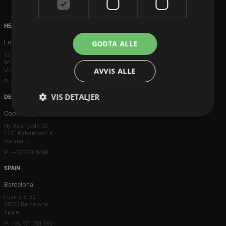
HEAD OFFICE
London
GODTA ALLE
52 Brook Street
W1K 5DS London
AVVIS ALLE
United Kingdom
P: +44 203 608 8181
VIS DETALJER
DENMARK
Copenhagen
Ny Østergade 20
1101 København K
Danmark
P: +45 3698 8480
SPAIN
Barcelona
Fusina 6, E2
08003 Barcelona
Spain
P: +34 971 781 990