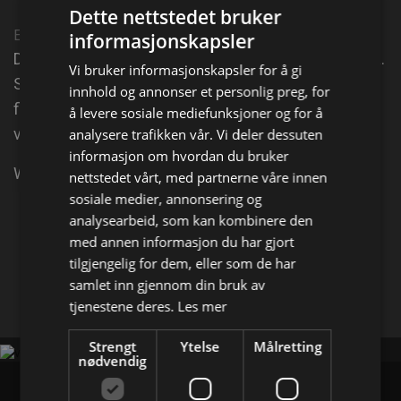
Dette nettstedet bruker
Episode 10
informasjonskapsler
Det er elendig stemning mellom Ruben, Lo og Wilma.
Vi bruker informasjonskapsler for å gi
Så hva ville vært bedre, eller verre, enn en
innhold og annonser et personlig preg, for
flåtebyggingskonkurranse? Når de flyter ute på
å levere sosiale mediefunksjoner og for å
vannet helt alene, får de sjansen til å snakke om alt.
analysere trafikken vår. Vi deler dessuten
informasjon om hvordan du bruker
Wilma griper muligheten.
nettstedet vårt, med partnerne våre innen
sosiale medier, annonsering og
analysearbeid, som kan kombinere den
Del på
med annen informasjon du har gjort
tilgjengelig for dem, eller som de har
Facebook
samlet inn gjennom din bruk av
X
E-mail
tjenestene deres.
Les mer
Strengt
Ytelse
Målretting
nødvendig