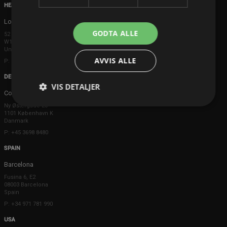
HEAD OFFICE
London
GODTA ALLE
52 Brook Street
W1K 5DS London
United Kingdom
AVVIS ALLE
P: +44 203 608 8181
DENMARK
VIS DETALJER
Copenhagen
Ny Østergade 20
1101 København K
Danmark
P: +45 3698 8480
SPAIN
Barcelona
Fusina 6, E2
08003 Barcelona
Spain
P: +34 971 781 990
USA