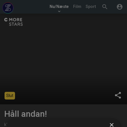
search
account_circle
Nu/Næste
Film
Sport
keyboard_arrow_down
share
Slut
Håll andan!
×
kl. 12:50 på C More Stars