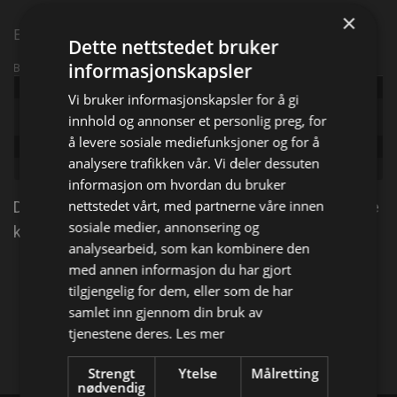
×
Episode 10
Dette nettstedet bruker
informasjonskapsler
Broadcast info
Udgivet:
2019
Vi bruker informasjonskapsler for å gi
Original
My Lottery Dream Home
innhold og annonser et personlig preg, for
title:
å levere sosiale mediefunksjoner og for å
Episode:
Newlywed Millionaires
analysere trafikken vår. Vi deler dessuten
Genre:
Livsstilserie
informasjon om hvordan du bruker
nettstedet vårt, med partnerne våre innen
David Bromstad kommer tilbake for å hjelpe tidligere
sosiale medier, annonsering og
klienter med en hytte i Massachusetts.
analysearbeid, som kan kombinere den
med annen informasjon du har gjort
Del på
tilgjengelig for dem, eller som de har
samlet inn gjennom din bruk av
tjenestene deres.
Les mer
Facebook
X
E-mail
Strengt
Ytelse
Målretting
nødvendig