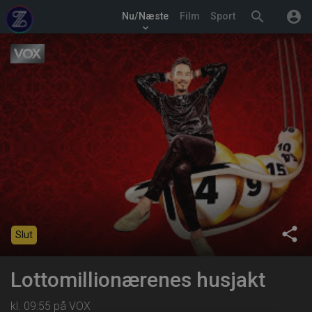
search
account_circle
Nu/Næste
Film
Sport
keyboard_arrow_down
share
Slut
Lottomillionærenes husjakt
kl. 09:55 på VOX