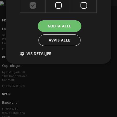
HEAD OFFICE
GODTA ALLE
London
52 Brook Street
W1K 5DS London
AVVIS ALLE
United Kingdom
P: +44 203 608 8181
VIS DETALJER
DENMARK
Copenhagen
Ny Østergade 20
1101 København K
Danmark
P: +45 3698 8480
SPAIN
Barcelona
Fusina 6, E2
08003 Barcelona
Spain