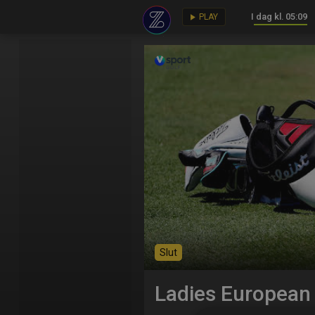
I dag kl. 05:09
key
play_arrow
PLAY
Slut
Ladies European