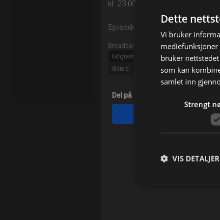
kl. 23:00 på Viasat Golf
Dette netts
Episode 26
Vi bruker informa
mediefunksjoner o
Broadcast info
Udgivet:
2026
bruker nettstedet
som kan kombiner
Genre:
Golf
samlet inn gjenn
Del på
Strengt n
Facebook
VIS DETALJER