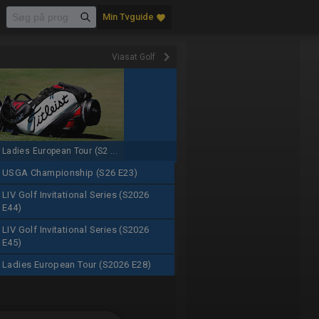
Min Tvguide
favorite
keyboard_arrow_right
Viasat Golf
Ladies European Tour (S2 ...
USGA Championship (S26 E23)
LIV Golf Invitational Series (S2026
E44)
LIV Golf Invitational Series (S2026
E45)
Ladies European Tour (S2026 E28)