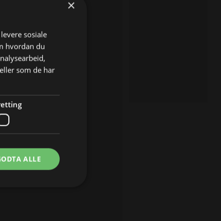
×
 levere sosiale
om hvordan du
analysearbeid,
eller som de har
etting
GODTA ALLE