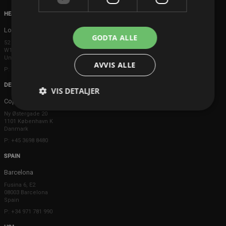
HEAD OFFICE
London
GODTA ALLE
52 Brook Street
W1K 5DS London
United Kingdom
AVVIS ALLE
P: +44 203 608 8181
DENMARK
VIS DETALJER
Copenhagen
Ny Østergade 20
1101 København K
Danmark
P: +45 3698 8480
SPAIN
Barcelona
Fusina 6, E2
08003 Barcelona
Spain
P: +34 971 781 990