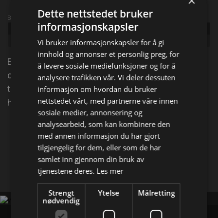
×
Dette nettstedet bruker
Broadcast info
informasjonskapsler
Udgivet:
2012
Genre:
Action, Komedie
Vi bruker informasjonskapsler for å gi
innhold og annonser et personlig preg, for
Et romvesen rømmer fra et høysikkerhetsfengsel,
å levere sosiale mediefunksjoner og for å
og det er opp til Agent J å fange det. J må reise
analysere trafikken vår. Vi deler dessuten
tilbake i tid, der han finner en ung Agent K som
informasjon om hvordan du bruker
nettstedet vårt, med partnerne våre innen
hjelper ham med oppdraget.
sosiale medier, annonsering og
analysearbeid, som kan kombinere den
Del på
med annen informasjon du har gjort
tilgjengelig for dem, eller som de har
samlet inn gjennom din bruk av
Facebook
X
E-mail
tjenestene deres.
Les mer
Strengt
Ytelse
Målretting
nødvendig