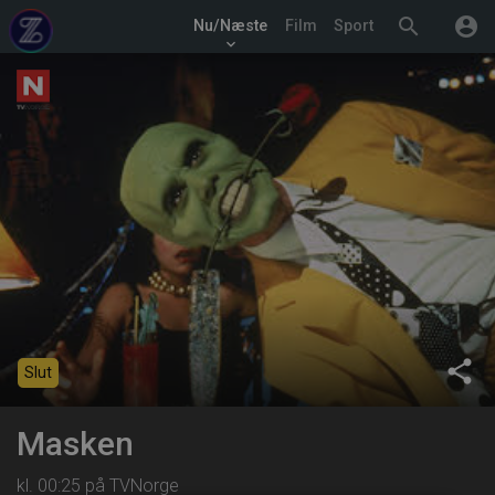
search
account_circle
Nu/Næste
Film
Sport
keyboard_arrow_down
share
Slut
Masken
kl. 00:25 på TVNorge