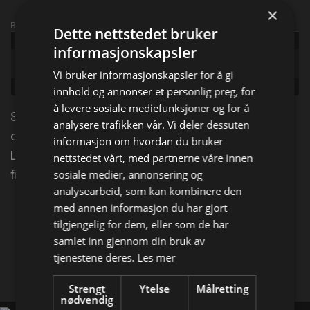
×
Broadcast info
Dette nettstedet bruker
Udgivet:
1994
informasjonskapsler
Original
The Mask
title:
Vi bruker informasjonskapsler for å gi
Genre:
Komedie
innhold og annonser et personlig preg, for
å levere sosiale mediefunksjoner og for å
Stanley Ipkiss har overhodet ikke draget på damene
analysere trafikken vår. Vi deler dessuten
og et liv som er gråere enn en regnværsdag i
informasjon om hvordan du bruker
London. Alt dette forandrer seg radikalt når Stanley
nettstedet vårt, med partnerne våre innen
sosiale medier, annonsering og
finner en gammel maske med helt spesielle krefter.
analysearbeid, som kan kombinere den
med annen informasjon du har gjort
Del på
tilgjengelig for dem, eller som de har
samlet inn gjennom din bruk av
tjenestene deres.
Les mer
Facebook
X
E-mail
Strengt
Ytelse
Målretting
nødvendig