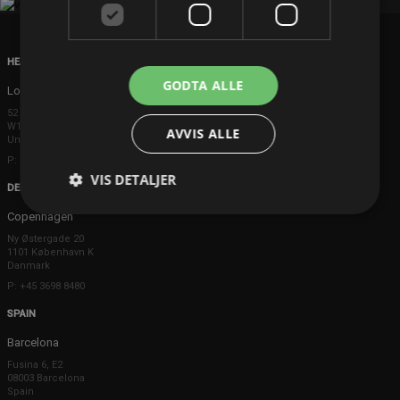
HEAD OFFICE
GODTA ALLE
London
52 Brook Street
W1K 5DS London
AVVIS ALLE
United Kingdom
P: +44 203 608 8181
VIS DETALJER
DENMARK
Copenhagen
Ny Østergade 20
1101 København K
Danmark
P: +45 3698 8480
SPAIN
Barcelona
Fusina 6, E2
08003 Barcelona
Spain