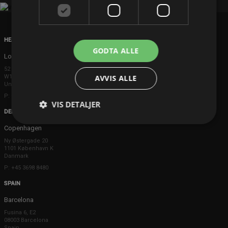
HEAD OFFICE
GODTA ALLE
London
52 Brook Street
W1K 5DS London
AVVIS ALLE
United Kingdom
P: +44 203 608 8181
VIS DETALJER
DENMARK
Copenhagen
Ny Østergade 20
1101 København K
Danmark
P: +45 3698 8480
SPAIN
Barcelona
Fusina 6, E2
08003 Barcelona
Spain