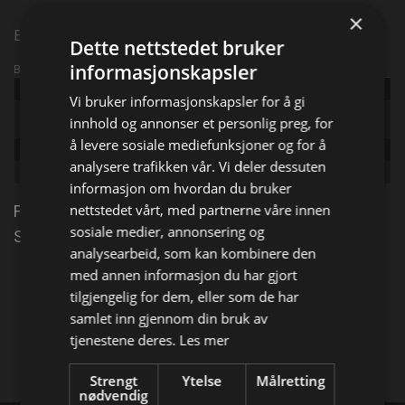
×
Episode 5
Dette nettstedet bruker
informasjonskapsler
Broadcast info
Udgivet:
2023
Vi bruker informasjonskapsler for å gi
Original
Taskmaster UK
innhold og annonser et personlig preg, for
title:
å levere sosiale mediefunksjoner og for å
Episode:
Old Honkfoot
analysere trafikken vår. Vi deler dessuten
Genre:
Underholdning
informasjon om hvordan du bruker
nettstedet vårt, med partnerne våre innen
Frankie Boyle imponerer med sin falsett, og Kiell
sosiale medier, annonsering og
Smith-Bynoe henter skjeer.
analysearbeid, som kan kombinere den
med annen informasjon du har gjort
Del på
tilgjengelig for dem, eller som de har
samlet inn gjennom din bruk av
tjenestene deres.
Les mer
Facebook
X
E-mail
Strengt
Ytelse
Målretting
nødvendig