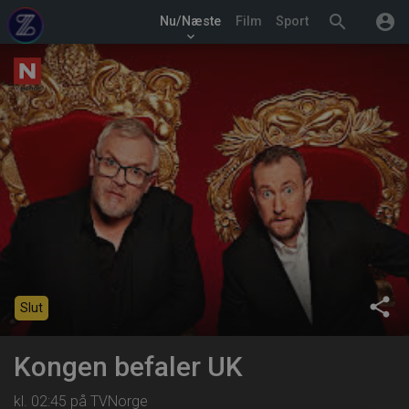
search
account_circle
Nu/Næste
Film
Sport
keyboard_arrow_down
share
Slut
Kongen befaler UK
kl. 02:45 på TVNorge