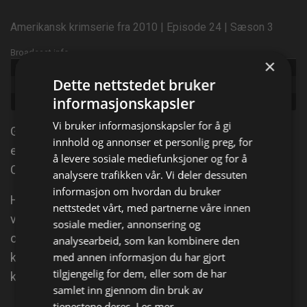
Amerikansk krimserie fra 2010 | Episode 24 | Sæson 3
Broadcast info
×
Udgivet:
2010
Dette nettstedet bruker
Episode:
Strawberries and Cream: Part 2
informasjonskapsler
Genre:
Drama, Thriller
Vi bruker informasjonskapsler for å gi
Golden Globe-nominerte Simon Baker er tilbake for
innhold og annonser et personlig preg, for
en fjerde sesong som Patrick Jane, den uavhengige
å levere sosiale mediefunksjoner og for å
CBI-konsulenten med helt spesielle egenskaper.
analysere trafikken vår. Vi deler dessuten
informasjon om hvordan du bruker
Han har en imponerende merittliste og har løst flere
nettstedet vårt, med partnerne våre innen
vanskelige saker ved hjelp av sin utrolige
sosiale medier, annonsering og
observasjonsevne. Idag: Patrick Janes
analysearbeid, som kan kombinere den
konfrontasjon med Red John får uante
med annen informasjon du har gjort
tilgjengelig for dem, eller som de har
konsekvenser.
samlet inn gjennom din bruk av
tjenestene deres.
Les mer