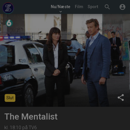
search
account_circle
Nu/Næste
Film
Sport
keyboard_arrow_down
share
Slut
The Mentalist
kl. 18:10 på TV6