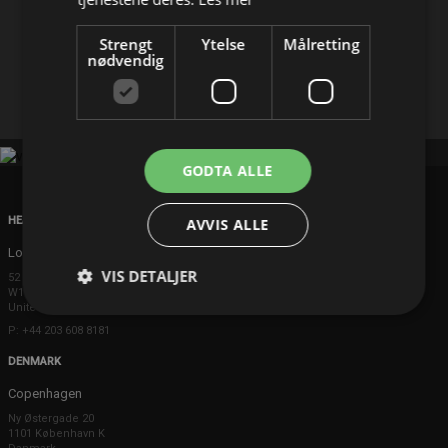
Del på
Strengt
Ytelse
Målretting
nødvendig
Facebook
X
E-mail
GODTA ALLE
HEAD OFFICE
AVVIS ALLE
London
VIS DETALJER
52 Brook Street
W1K 5DS London
United Kingdom
P: +44 203 608 8181
DENMARK
Copenhagen
Ny Østergade 20
1101 København K