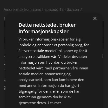
Amerikansk komiserie | Episode 18 | Sæson 7
×
Broadcast info
Dette nettstedet bruker
Udgivet:
2003
Original
informasjonskapsler
Everybody Loves Raymond
title:
Vi bruker informasjonskapsler for å gi
Episode:
The Plan
innhold og annonser et personlig preg, for
Genre:
Komedie, Sitcom
å levere sosiale mediefunksjoner og for å
Ray Barone; en suksessfull sportsskribent bosatt på
analysere trafikken vår. Vi deler dessuten
informasjon om hvordan du bruker
Long Island med sin vakre kone Debra og deres tre
nettstedet vårt, med partnerne våre innen
barn. Det er den gode nyheten. Den dårlige nyheten?
sosiale medier, annonsering og
analysearbeid, som kan kombinere den
Rays foreldre; Frank og Marie som bor rett over
med annen informasjon du har gjort
gaten og praktiserer "Su casa es mi casa".
tilgjengelig for dem, eller som de har
samlet inn gjennom din bruk av
Del på
tjenestene deres.
Les mer