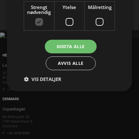
Strengt
Ytelse
Målretting
Facebook
X
E-mail
nødvendig
GODTA ALLE
HEAD OFFICE
AVVIS ALLE
London
52 Brook Street
W1K 5DS London
VIS DETALJER
United Kingdom
P: +44 203 608 8181
DENMARK
Copenhagen
Ny Østergade 20
1101 København K
Danmark
P: +45 3698 8480