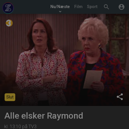
search
account_circle
Nu/Næste
Film
Sport
keyboard_arrow_down
share
Slut
Alle elsker Raymond
kl. 13:10 på TV3