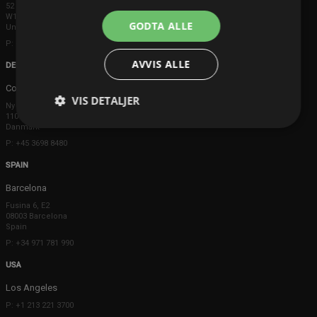
52 Brook Street
W1K 5DS London
GODTA ALLE
United Kingdom
P: +44 203 608 8181
AVVIS ALLE
DENMARK
Copenhagen
VIS DETALJER
Ny Østergade 20
1101 København K
Danmark
P: +45 3698 8480
SPAIN
Barcelona
Fusina 6, E2
08003 Barcelona
Spain
P: +34 971 781 990
USA
Los Angeles
P: +1 213 221 3700