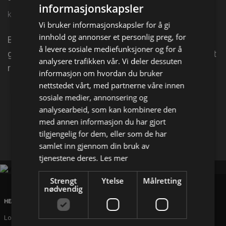
informasjonskapsler
kl. 19:30 på NRK Super
Vi bruker informasjonskapsler for å gi
innhold og annonser et personlig preg, for
Bli med på intergalaktisk gårdsbesøk hos Shaun og
å levere sosiale mediefunksjoner og for å
gjengen. Forvent fårete glis og brekende latter når et
analysere trafikken vår. Vi deler dessuten
romvesen søker dekning på låven.
informasjon om hvordan du bruker
nettstedet vårt, med partnerne våre innen
Del på
sosiale medier, annonsering og
analysearbeid, som kan kombinere den
med annen informasjon du har gjort
Facebook
X
E-mail
tilgjengelig for dem, eller som de har
samlet inn gjennom din bruk av
tjenestene deres.
Les mer
Strengt
Ytelse
Målretting
nødvendig
HEAD OFFICE
London