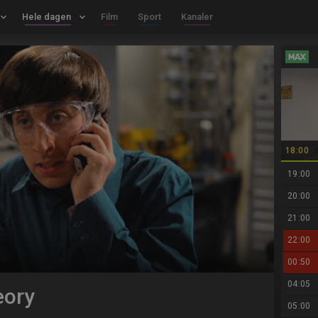
board_arrow_down
Hele dagen
keyboard_arrow_down
Film
Sport
Kanaler
18:00
19:00
20:00
21:00
22:00
00:50
04:05
eory
05:00