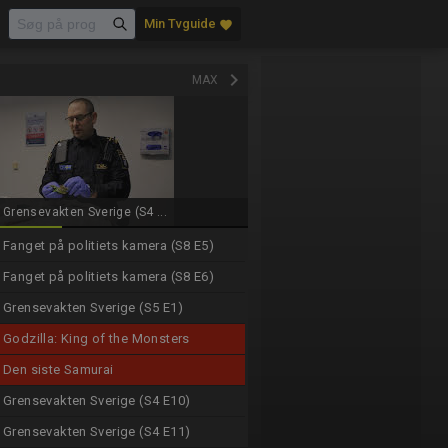
Min Tvguide
favorite
keyboard_arrow_right
MAX
Grensevakten Sverige (S4 ...
Fanget på politiets kamera (S8 E5)
Fanget på politiets kamera (S8 E6)
Grensevakten Sverige (S5 E1)
Godzilla: King of the Monsters
Den siste Samurai
Grensevakten Sverige (S4 E10)
Grensevakten Sverige (S4 E11)