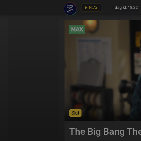
I dag kl. 18:22
key
play_arrow
PLAY
Slut
The Big Bang Th