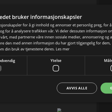
tedet bruker informasjonskapsler
sjonskapsler for å gi innhold og annonser et personlig preg, for å
g for å analysere trafikken vår. Vi deler dessuten informasjon 
 vårt, med partnerne våre innen sosiale medier, annonsering og 
e den med annen informasjon du har gjort tilgjengelig for dem, 
om din bruk av tjenestene deres.
Les mer
te fysikere – genier på laboratoriet, men sliter
ommer den vakre, urbane naboen Penny, som har
ødvendig
Ytelse
Målr
r to om livet. Idag: Når Leonard og Sheldon
vidunder, blir Sheldon ute av seg fordi dette
tere enn ham. I et forsøk på å gjenopprette en
ttene opp med en løsning for å avspore
AVVIS ALLE