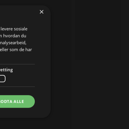
×
 levere sosiale
om hvordan du
analysearbeid,
eller som de har
etting
GODTA ALLE