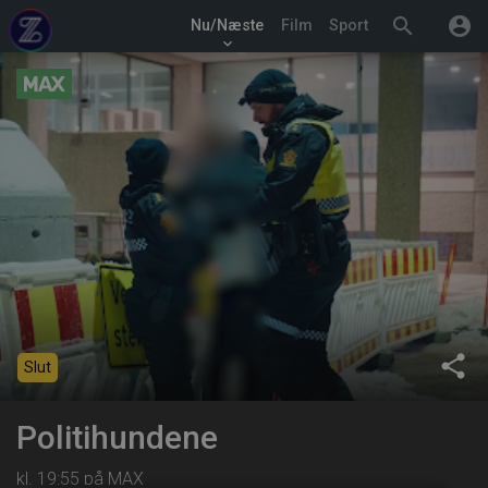
search
account_circle
Nu/Næste
Film
Sport
keyboard_arrow_down
share
Slut
Politihundene
kl. 19:55 på MAX