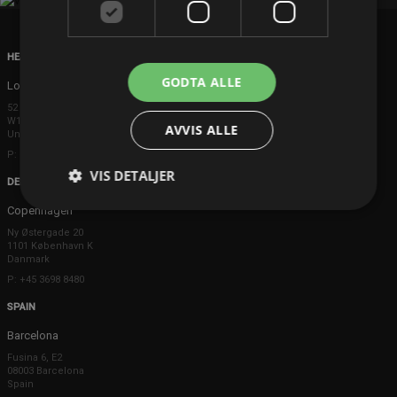
HEAD OFFICE
GODTA ALLE
London
52 Brook Street
W1K 5DS London
AVVIS ALLE
United Kingdom
P: +44 203 608 8181
VIS DETALJER
DENMARK
Copenhagen
Ny Østergade 20
1101 København K
Danmark
P: +45 3698 8480
SPAIN
Barcelona
Fusina 6, E2
08003 Barcelona
Spain