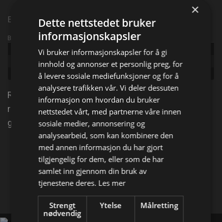
×
Episode 3
Dette nettstedet bruker
informasjonskapsler
Broadcast info
Udgivet:
2023
Vi bruker informasjonskapsler for å gi
Episode:
Fyll, fjas og tapte minner
innhold og annonser et personlig preg, for
Genre:
Dokumentarserie
å levere sosiale mediefunksjoner og for å
analysere trafikken vår. Vi deler dessuten
Ramponering av biler, eksplosjon i et nabolag, en
informasjon om hvordan du bruker
ruset sparkesyklist på avveie og blotting på åpen
nettstedet vårt, med partnerne våre innen
gate. Det er helg i Stavanger og Haugesund!
sosiale medier, annonsering og
analysearbeid, som kan kombinere den
med annen informasjon du har gjort
Del på
tilgjengelig for dem, eller som de har
samlet inn gjennom din bruk av
tjenestene deres.
Les mer
Facebook
X
E-mail
Strengt
Ytelse
Målretting
nødvendig