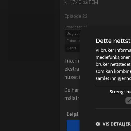
kl. 17:40 på FEM
Episode 22
Broadcast info
Udgivet:
2014
Dette netts
Episode:
Kim Clausen Trondheim
Genre:
Produksjon
Vi bruker informa
mediefunksjoner o
I nærheten av Trondheim har
bruker nettstedet
ekstra do fordi den lille søn
som kan kombiner
huset i lengre perioder.
samlet inn gjenn
De har pusset opp store dele
Strengt n
målstreken. De sliter med å se
Del på
VIS DETALJER
Facebook