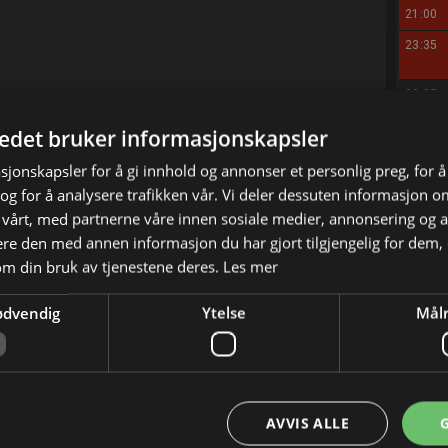
21:00
23:35
03:05
04:10
tedet bruker informasjonskapsler
sjonskapsler for å gi innhold og annonser et personlig preg, for å
g for å analysere trafikken vår. Vi deler dessuten informasjon 
 Veronica og Kim et desperat behov for en
 vårt, med partnerne våre innen sosiale medier, annonsering og 
nen sliter med forstoppelse og okkuperer doen i
e den med annen informasjon du har gjort tilgjengelig for dem, 
om din bruk av tjenestene deres.
Les mer
r av huset selv, men har stoppet på
ødvendig
Ytelse
Målr
 løsninger, og prioriteringene er helt på vidda.
AVVIS ALLE
X
E-mail