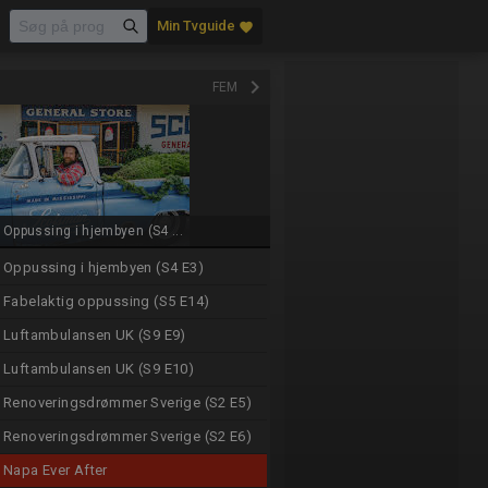
Min Tvguide
favorite
keyboard_arrow_right
FEM
Oppussing i hjembyen (S4 ...
Oppussing i hjembyen (S4 E3)
Fabelaktig oppussing (S5 E14)
Luftambulansen UK (S9 E9)
Luftambulansen UK (S9 E10)
Renoveringsdrømmer Sverige (S2 E5)
Renoveringsdrømmer Sverige (S2 E6)
Napa Ever After