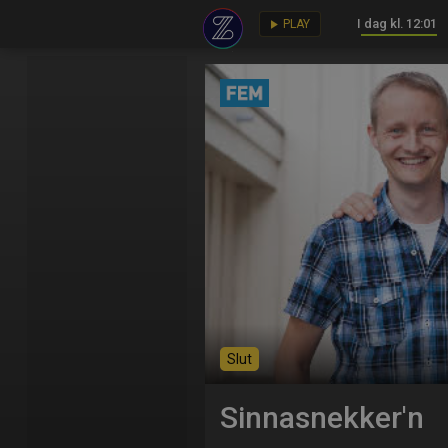
I dag kl. 12:01
key
play_arrow
PLAY
Slut
Sinnasnekker'n