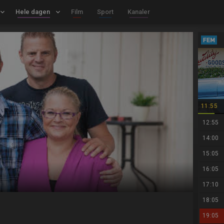
board_arrow_down
Hele dagen
keyboard_arrow_down
Film
Sport
Kanaler
11:55
12:55
14:00
15:05
16:05
17:10
18:05
19:05