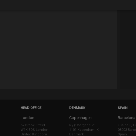
HEAD OFFICE
DENMARK
SPAIN
London
Copenhagen
Barcelona
52 Brook Street
Ny Østergade 20
Fusina 6, E
W1K 5DS London
1101 København K
08003 Barc
United Kingdom
Danmark
Spain