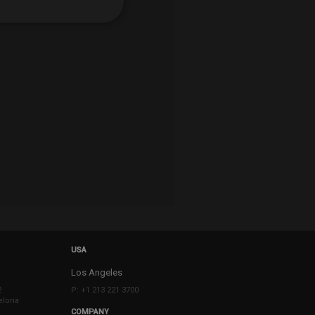
USA
Los Angeles
2
P: +1 213 221 3700
elona
COMPANY