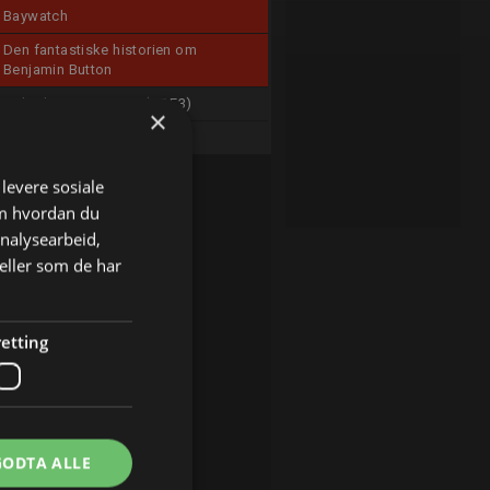
Baywatch
Den fantastiske historien om
Benjamin Button
Naked Attraction UK (S7 E3)
×
Der ondskapen bor (S7 E1)
 levere sosiale
om hvordan du
analysearbeid,
eller som de har
etting
GODTA ALLE