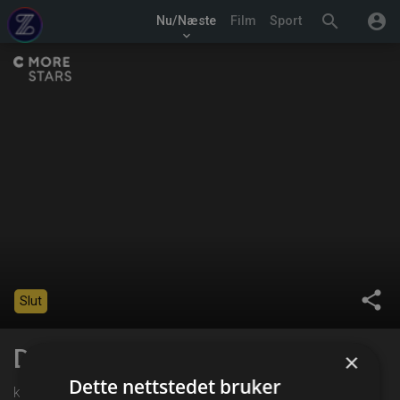
search
account_circle
Nu/Næste
Film
Sport
keyboard_arrow_down
share
Slut
Den of Thieves
×
Dette nettstedet bruker
kl. 22:35 på C More Stars