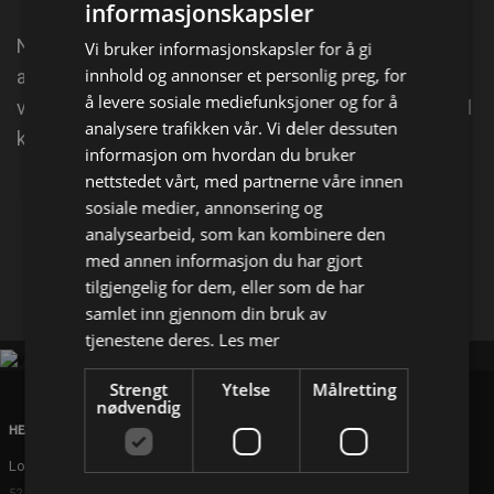
informasjonskapsler
Nick, leder for en spesialavdeling av politiet, får vite
Vi bruker informasjonskapsler for å gi
innhold og annonser et personlig preg, for
at en grov kriminell planlegger et stort brekk. For å
å levere sosiale mediefunksjoner og for å
være et skritt foran presser Nick en av sine kriminell
analysere trafikken vår. Vi deler dessuten
kontakter til å bli informant.
informasjon om hvordan du bruker
nettstedet vårt, med partnerne våre innen
Del på
sosiale medier, annonsering og
analysearbeid, som kan kombinere den
med annen informasjon du har gjort
Facebook
X
E-mail
tilgjengelig for dem, eller som de har
samlet inn gjennom din bruk av
tjenestene deres.
Les mer
Strengt
Ytelse
Målretting
nødvendig
HEAD OFFICE
London
52 Brook Street