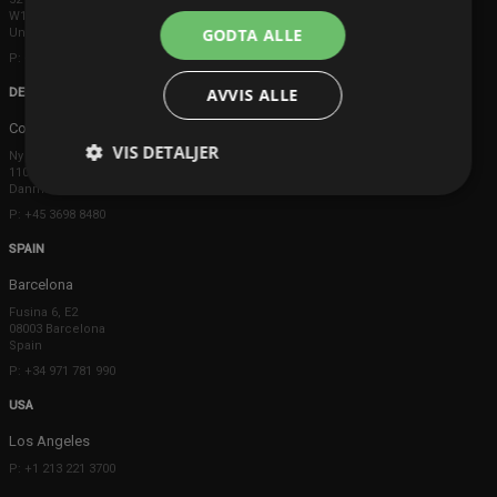
W1K 5DS London
GODTA ALLE
United Kingdom
P: +44 203 608 8181
AVVIS ALLE
DENMARK
Copenhagen
VIS DETALJER
Ny Østergade 20
1101 København K
Danmark
P: +45 3698 8480
SPAIN
Barcelona
Fusina 6, E2
08003 Barcelona
Spain
P: +34 971 781 990
USA
Los Angeles
P: +1 213 221 3700