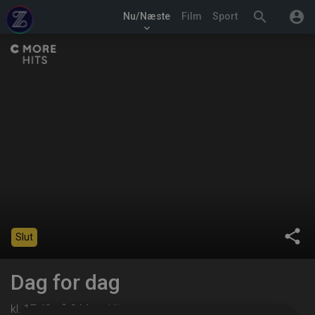
search
account_circle
Nu/Næste
Film
Sport
keyboard_arrow_down
share
Slut
Dag for dag
kl. 17:40 på C More Hits