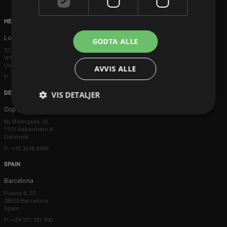
HEAD OFFICE
London
GODTA ALLE
52 Brook Street
W1K 5DS London
United Kingdom
AVVIS ALLE
P: +44 203 608 8181
DENMARK
VIS DETALJER
Copenhagen
Ny Østergade 20
1101 København K
Danmark
P: +45 3698 8480
SPAIN
Barcelona
Fusina 6, E2
08003 Barcelona
Spain
P: +34 971 781 990