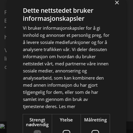
×
Dette nettstedet bruker
Fem personer gir seg ut på en bobiltur gjennom
informasjonskapsler
Europa for å oppfylle en eldre manns siste ønske.
Vi bruker informasjonskapsler for å gi
”Dag for dag” er en livsbejaende komedie med mye
innhold og annonser et personlig preg, for
humor og en del alvor.
å levere sosiale mediefunksjoner og for å
analysere trafikken vår. Vi deler dessuten
Vennskap utvikles, kjærlighet oppstår, og
informasjon om hvordan du bruker
livsavgjørende beslutninger tas. Det er en historie
nettstedet vårt, med partnerne våre innen
om at det aldri er for sent å gjøre endringer i livet.
sosiale medier, annonsering og
analysearbeid, som kan kombinere den
Del på
med annen informasjon du har gjort
tilgjengelig for dem, eller som de har
samlet inn gjennom din bruk av
Facebook
X
E-mail
tjenestene deres.
Les mer
Strengt
Ytelse
Målretting
nødvendig