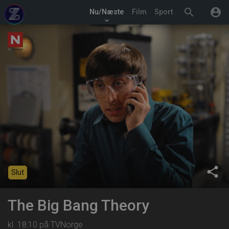
search
account_circle
Nu/Næste
Film
Sport
keyboard_arrow_down
share
Slut
The Big Bang Theory
kl. 18:10 på TVNorge