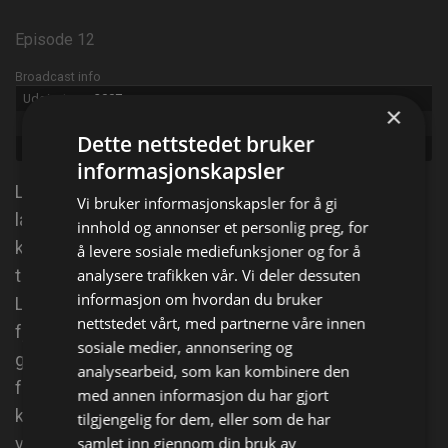
Episode 12
Broadcast info
Udgivet:
2007
×
Episode:
The Jerusalem Duality
Dette nettstedet bruker
Genre:
Komiserie
informasjonskapsler
Leonard og Sheldon er briljante fysikere – genier på
Vi bruker informasjonskapsler for å gi
laboratoriet, men sliter sosialt overalt ellers. Så
innhold og annonser et personlig preg, for
kommer den vakre, urbane naboen Penny, som har
å levere sosiale mediefunksjoner og for å
tenkt å lære dem en ting eller to om livet. Idag: Når
analysere trafikken vår. Vi deler dessuten
informasjon om hvordan du bruker
Leonard og Sheldon møter et 15 år gammelt
nettstedet vårt, med partnerne våre innen
fysikkvidunder, blir Sheldon ute av seg fordi dette
sosiale medier, annonsering og
guttegeniet er yngre og smartere enn ham. I et
analysearbeid, som kan kombinere den
forsøk på å gjenopprette en følelse av mening
med annen informasjon du har gjort
kommer guttene opp med en løsning for å avspore
tilgjengelig for dem, eller som de har
vidunderbarnets forskning.
samlet inn gjennom din bruk av