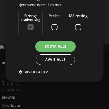
tjenestene deres.
Les mer
Del på
Strengt
Ytelse
Målretting
nødvendig
Facebook
X
E-mail
GODTA ALLE
AVVIS ALLE
HEAD OFFICE
London
VIS DETALJER
52 Brook Street
W1K 5DS London
United Kingdom
P: +44 203 608 8181
DENMARK
Copenhagen