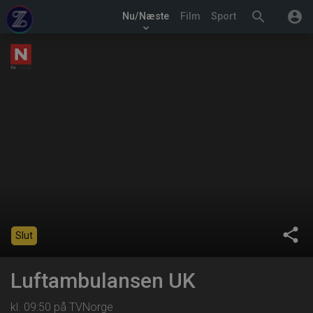
search
account_circle
Nu/Næste
Film
Sport
keyboard_arrow_down
share
Slut
Luftambulansen UK
kl. 09:50 på TVNorge