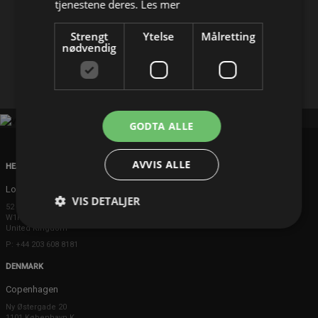
tjenestene deres.
Les mer
Del på
Strengt
Ytelse
Målretting
nødvendig
Facebook
X
E-mail
GODTA ALLE
AVVIS ALLE
HEAD OFFICE
London
VIS DETALJER
52 Brook Street
W1K 5DS London
United Kingdom
P: +44 203 608 8181
DENMARK
Copenhagen
Ny Østergade 20
1101 København K