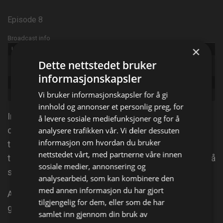
Episode 8
Broadcast info
×
Udgivet:
2021
Original
Dette nettstedet bruker
Helicopter ER
title:
informasjonskapsler
Episode:
Lives on the Line
Vi bruker informasjonskapsler for å gi
Genre:
Dokumentarserie
innhold og annonser et personlig preg, for
In the rugged Dales of North Yorkshire, body
å levere sosiale mediefunksjoner og for å
cameras and airborne fixed-rigs offer full access to
analysere trafikken vår. Vi deler dessuten
informasjon om hvordan du bruker
the adrenaline-packed medical rescue missions of
nettstedet vårt, med partnerne våre innen
the Yorkshire Air Ambulance. Idag: Et barns liv står på
sosiale medier, annonsering og
spill etter en påkjørselsulykke.
analysearbeid, som kan kombinere den
med annen informasjon du har gjort
Ambulansepersonell prøver å gjenopplive en
tilgjengelig for dem, eller som de har
golfspiller som kollapset.
samlet inn gjennom din bruk av