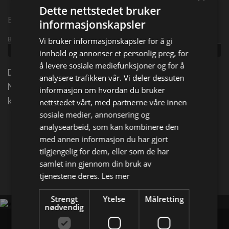
Dette nettstedet bruker
Episode 10
informasjonskapsler
Broadcast info
Vi bruker informasjonskapsler for å gi
Udgivet:
2024
innhold og annonser et personlig preg, for
å levere sosiale mediefunksjoner og for å
Dag Otto topper laget med kunnskapsminister Kari
analysere trafikken vår. Vi deler dessuten
Nessa Nordtun, mens Kristian får drahjelp av
informasjon om hvordan du bruker
komiker Maria Stavang.
nettstedet vårt, med partnerne våre innen
sosiale medier, annonsering og
analysearbeid, som kan kombinere den
Del på
med annen informasjon du har gjort
tilgjengelig for dem, eller som de har
samlet inn gjennom din bruk av
Facebook
X
E-mail
tjenestene deres.
Les mer
Strengt
Ytelse
Målretting
nødvendig