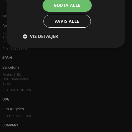
United Kingdom
GODTA ALLE
P: +44 203 608 8181
DENMARK
AVVIS ALLE
Copenhagen
Ny Østergade 20
VIS DETALJER
1101 København K
Danmark
P: +45 3698 8480
SPAIN
Barcelona
Fusina 6, E2
08003 Barcelona
Spain
P: +34 971 781 990
USA
Los Angeles
P: +1 213 221 3700
COMPANY