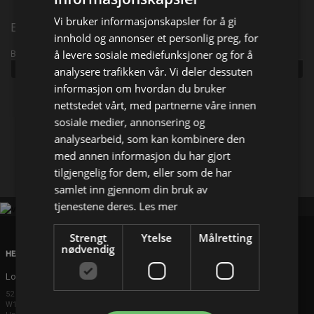
Vi bruker informasjonskapsler for å gi
Episode 320
innhold og annonser et personlig preg, for
å levere sosiale mediefunksjoner og for å
Broadcast info
Udgivet:
2026
analysere trafikken vår. Vi deler dessuten
informasjon om hvordan du bruker
nettstedet vårt, med partnerne våre innen
Del på
sosiale medier, annonsering og
analysearbeid, som kan kombinere den
Facebook
med annen informasjon du har gjort
X
E-mail
tilgjengelig for dem, eller som de har
samlet inn gjennom din bruk av
tjenestene deres.
Les mer
Strengt
Ytelse
Målretting
nødvendig
HEAD OFFICE
London
52 Brook Street
W1K 5DS London