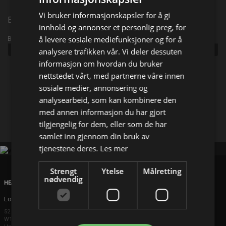
Vi bruker informasjonskapsler for å gi
Episode 312
innhold og annonser et personlig preg, for
å levere sosiale mediefunksjoner og for å
Broadcast info
Udgivet:
2026
analysere trafikken vår. Vi deler dessuten
informasjon om hvordan du bruker
nettstedet vårt, med partnerne våre innen
Del på
sosiale medier, annonsering og
analysearbeid, som kan kombinere den
Facebook
med annen informasjon du har gjort
X
E-mail
tilgjengelig for dem, eller som de har
samlet inn gjennom din bruk av
tjenestene deres.
Les mer
Strengt
Ytelse
Målretting
nødvendig
HEAD OFFICE
London
52 Brook Street
W1K 5DS London