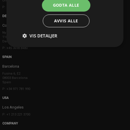
United Kingdom
GODTA ALLE
P: +44 203 608 8181
DENMARK
AVVIS ALLE
Copenhagen
Ny Østergade 20
VIS DETALJER
1101 København K
Danmark
P: +45 3698 8480
SPAIN
Barcelona
Fusina 6, E2
08003 Barcelona
Spain
P: +34 971 781 990
USA
Los Angeles
P: +1 213 221 3700
COMPANY