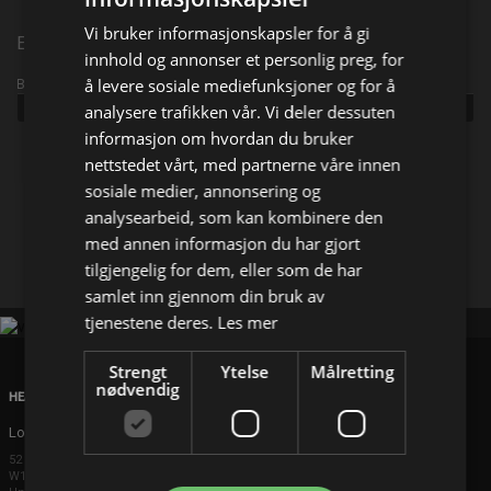
Vi bruker informasjonskapsler for å gi
Episode 213
innhold og annonser et personlig preg, for
å levere sosiale mediefunksjoner og for å
Broadcast info
Udgivet:
2026
analysere trafikken vår. Vi deler dessuten
informasjon om hvordan du bruker
nettstedet vårt, med partnerne våre innen
Del på
sosiale medier, annonsering og
analysearbeid, som kan kombinere den
Facebook
med annen informasjon du har gjort
X
E-mail
tilgjengelig for dem, eller som de har
samlet inn gjennom din bruk av
tjenestene deres.
Les mer
Strengt
Ytelse
Målretting
nødvendig
HEAD OFFICE
London
52 Brook Street
W1K 5DS London