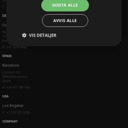
United Kingdom
GODTA ALLE
P: +44 203 608 8181
DENMARK
AVVIS ALLE
Copenhagen
Ny Østergade 20
VIS DETALJER
1101 København K
Danmark
P: +45 3698 8480
SPAIN
Barcelona
Fusina 6, E2
08003 Barcelona
Spain
P: +34 971 781 990
USA
Los Angeles
P: +1 213 221 3700
COMPANY