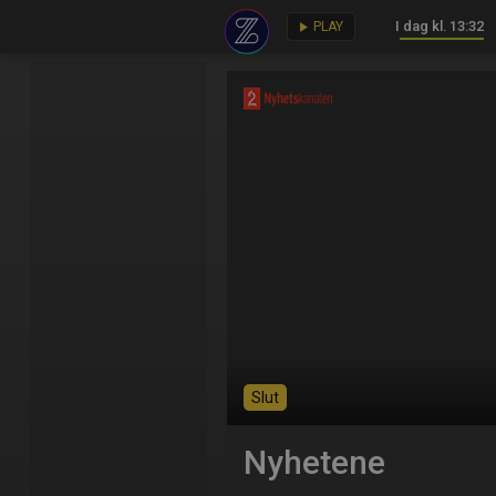
I dag kl. 13:32
key
play_arrow
PLAY
Slut
Nyhetene