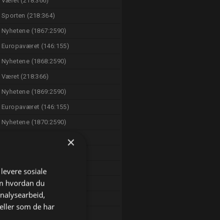
Været (218:366)
Sporten (218:364)
Nyhetene (1867:2590)
Europaværet (146:155)
Nyhetene (1868:2590)
Været (218:366)
Nyhetene (1869:2590)
Europaværet (146:155)
Nyhetene (1870:2590)
Været (218:366)
×
Nyhetene (218:365)
Været (218:366)
 levere sosiale
om hvordan du
Sporten (218:365)
analysearbeid,
Nyhetene (218:401)
eller som de har
Europaværet (146:155)