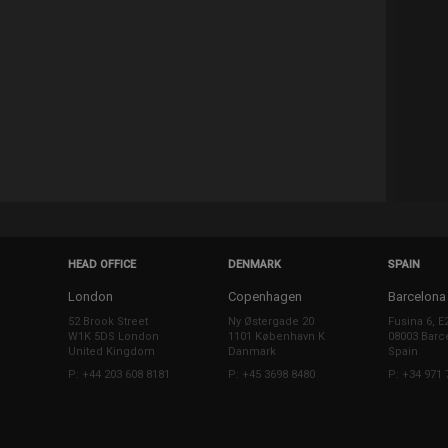
HEAD OFFICE
DENMARK
SPAIN
London
Copenhagen
Barcelona
52 Brook Street
Ny Østergade 20
Fusina 6, E
W1K 5DS London
1101 København K
08003 Barc
United Kingdom
Danmark
Spain
P: +44 203 608 8181
P: +45 3698 8480
P: +34 971 