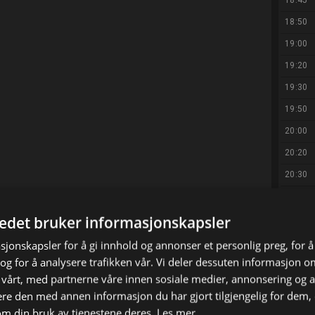
18:45
18:50
19:00
19:20
19:30
19:50
20:00
20:20
20:30
20:50
tedet bruker informasjonskapsler
21:00
21:20
sjonskapsler for å gi innhold og annonser et personlig preg, for å
g for å analysere trafikken vår. Vi deler dessuten informasjon 
21:30
 vårt, med partnerne våre innen sosiale medier, annonsering og 
21:40
e den med annen informasjon du har gjort tilgjengelig for dem, 
21:50
om din bruk av tjenestene deres.
Les mer