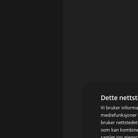
Dette netts
Vi bruker informa
mediefunksjoner o
bruker nettstedet
som kan kombiner
samlet inn gjenn