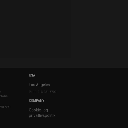
USA
Los Angeles
2
P: +1 213 221 3700
elona
COMPANY
781 990
Cookie- og
privatlivspolitik