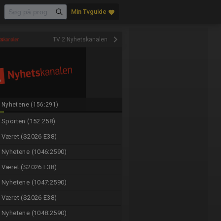
Min Tvguide
favorite
keyboard_arrow_right
TV 2 Nyhetskanalen
Nyhetene (156:291)
Sporten (152:258)
Været (S2026 E38)
Nyhetene (1046:2590)
Været (S2026 E38)
Nyhetene (1047:2590)
Været (S2026 E38)
Nyhetene (1048:2590)